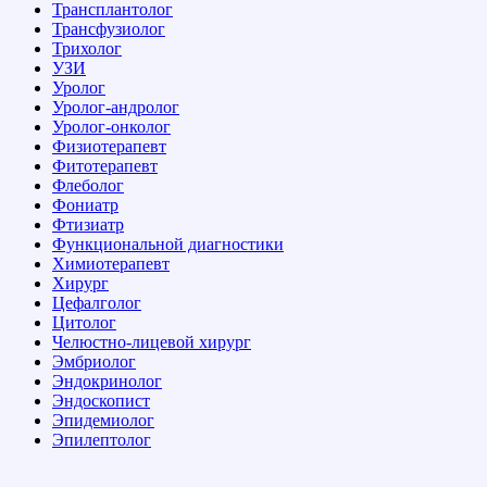
Трансплантолог
Трансфузиолог
Трихолог
УЗИ
Уролог
Уролог-андролог
Уролог-онколог
Физиотерапевт
Фитотерапевт
Флеболог
Фониатр
Фтизиатр
Функциональной диагностики
Химиотерапевт
Хирург
Цефалголог
Цитолог
Челюстно-лицевой хирург
Эмбриолог
Эндокринолог
Эндоскопист
Эпидемиолог
Эпилептолог