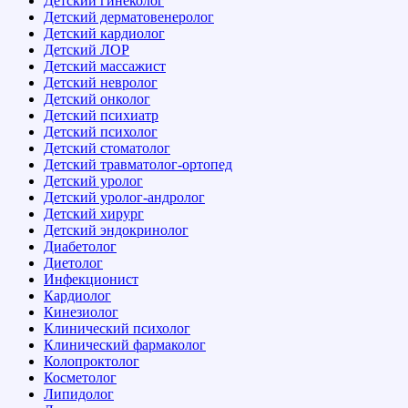
Детский гинеколог
Детский дерматовенеролог
Детский кардиолог
Детский ЛОР
Детский массажист
Детский невролог
Детский онколог
Детский психиатр
Детский психолог
Детский стоматолог
Детский травматолог-ортопед
Детский уролог
Детский уролог-андролог
Детский хирург
Детский эндокринолог
Диабетолог
Диетолог
Инфекционист
Кардиолог
Кинезиолог
Клинический психолог
Клинический фармаколог
Колопроктолог
Косметолог
Липидолог