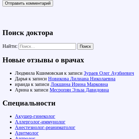
Поиск доктора
Найти:
Новые отзывы о врачах
Людмила Кшимовская
к записи
Зураев Олег Аузбиевич
Дарья
к записи
Новикова Лилиана Николаевна
ираида
к записи
Локшина Ирина Марковна
Арина
к записи
Месропян Эльза Давидовна
Специальности
Акушер-гинеколог
Аллерголог-иммунолог
Анестезиолог-реаниматолог
Аритмолог
Артролог