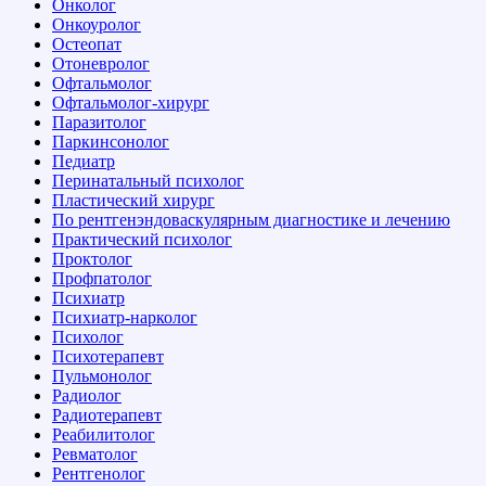
Онколог
Онкоуролог
Остеопат
Отоневролог
Офтальмолог
Офтальмолог-хирург
Паразитолог
Паркинсонолог
Педиатр
Перинатальный психолог
Пластический хирург
По рентгенэндоваскулярным диагностике и лечению
Практический психолог
Проктолог
Профпатолог
Психиатр
Психиатр-нарколог
Психолог
Психотерапевт
Пульмонолог
Радиолог
Радиотерапевт
Реабилитолог
Ревматолог
Рентгенолог