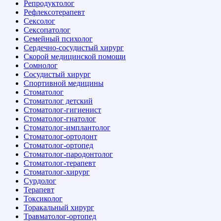
Репродуктолог
Рефлексотерапевт
Сексолог
Сексопатолог
Семейный психолог
Сердечно-сосудистый хирург
Скорой медицинской помощи
Сомнолог
Сосудистый хирург
Спортивной медицины
Стоматолог
Стоматолог детский
Стоматолог-гигиенист
Стоматолог-гнатолог
Стоматолог-имплантолог
Стоматолог-ортодонт
Стоматолог-ортопед
Стоматолог-пародонтолог
Стоматолог-терапевт
Стоматолог-хирург
Сурдолог
Терапевт
Токсиколог
Торакальный хирург
Травматолог-ортопед