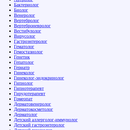
Бактериолог
Биолог
Венеролог
Вертебролог
Вертеброневролог
Вестибулолог
Вирусолог
Гастроэнтеролог
Гематолог
Гемостазиолог
Генетик
Гепатолог
Гериатр
Гинеколог
Гинеколог-эндокринолог
Гипнолог
Гипнотерапевт
Гирудотерапевт
Гомеопат
Дерматовенеролог
Дерматокосметолог
Дерматолог
Детский аллерголог-иммунолог
Детский гастроэнтеролог