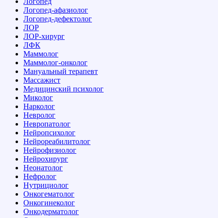
Логопед
Логопед-афазиолог
Логопед-дефектолог
ЛОР
ЛОР-хирург
ЛФК
Маммолог
Маммолог-онколог
Мануальный терапевт
Массажист
Медицинский психолог
Миколог
Нарколог
Невролог
Невропатолог
Нейропсихолог
Нейрореабилитолог
Нейрофизиолог
Нейрохирург
Неонатолог
Нефролог
Нутрициолог
Онкогематолог
Онкогинеколог
Онкодерматолог