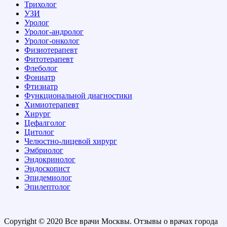
Трихолог
УЗИ
Уролог
Уролог-андролог
Уролог-онколог
Физиотерапевт
Фитотерапевт
Флеболог
Фониатр
Фтизиатр
Функциональной диагностики
Химиотерапевт
Хирург
Цефалголог
Цитолог
Челюстно-лицевой хирург
Эмбриолог
Эндокринолог
Эндоскопист
Эпидемиолог
Эпилептолог
Copyright © 2020 Все врачи Москвы. Отзывы о врачах города