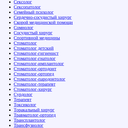
Сексолог
Сексопатолог
Семейный психолог
Сердечно-сосудистый хирург
Скорой медицинской помощи
Сомнолог
Сосудистый хирург
Спортивной медицины
Стоматолог
Стоматолог детский
Стоматолог-гигиенист
Стоматолог-гнатолог
Стоматолог-имплантолог
Стоматолог-ортодонт
Стоматолог-ортопед
Стоматолог-пародонтолог
Стоматолог-терапевт
Стоматолог-хирург
Сурдолог
Терапевт
Токсиколог
Торакальный хирург
Травматолог-ортопед
Трансплантолог
Трансфузиолог