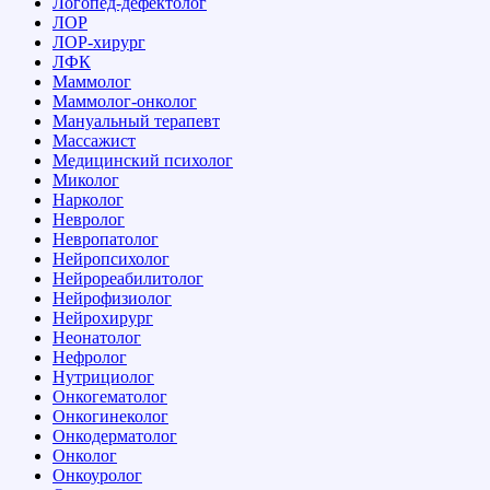
Логопед-дефектолог
ЛОР
ЛОР-хирург
ЛФК
Маммолог
Маммолог-онколог
Мануальный терапевт
Массажист
Медицинский психолог
Миколог
Нарколог
Невролог
Невропатолог
Нейропсихолог
Нейрореабилитолог
Нейрофизиолог
Нейрохирург
Неонатолог
Нефролог
Нутрициолог
Онкогематолог
Онкогинеколог
Онкодерматолог
Онколог
Онкоуролог