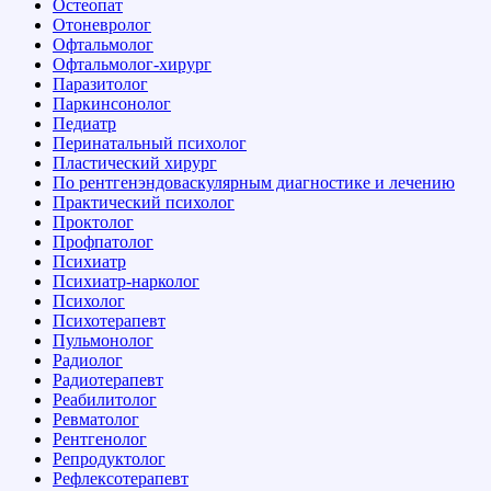
Остеопат
Отоневролог
Офтальмолог
Офтальмолог-хирург
Паразитолог
Паркинсонолог
Педиатр
Перинатальный психолог
Пластический хирург
По рентгенэндоваскулярным диагностике и лечению
Практический психолог
Проктолог
Профпатолог
Психиатр
Психиатр-нарколог
Психолог
Психотерапевт
Пульмонолог
Радиолог
Радиотерапевт
Реабилитолог
Ревматолог
Рентгенолог
Репродуктолог
Рефлексотерапевт