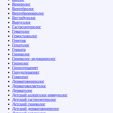
Венеролог
Вертебролог
Вертеброневролог
Вестибулолог
Вирусолог
Гастроэнтеролог
Гематолог
Гемостазиолог
Генетик
Гепатолог
Гериатр
Гинеколог
Гинеколог-эндокринолог
Гипнолог
Гипнотерапевт
Гирудотерапевт
Гомеопат
Дерматовенеролог
Дерматокосметолог
Дерматолог
Детский аллерголог-иммунолог
Детский гастроэнтеролог
Детский гинеколог
Детский дерматовенеролог