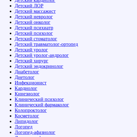
Детский кардиолог
Детский ЛОР
Детский массажист
Детский невролог
Детский онколог
Детский психиатр
Детский психолог
Детский стоматолог
Детский травматолог-ортопед
Детский уролог
Детский уролог-андролог
Детский хирург
Детский эндокринолог
Диабетолог
Диетолог
Инфекционист
Кардиолог
Кинезиолог
Клинический психолог
Клинический фармаколог
Колопроктолог
Косметолог
Липидолог
Логопед
Логопед-афазиолог