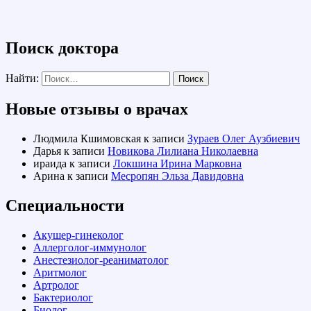
Поиск доктора
Найти:
Новые отзывы о врачах
Людмила Кшимовская
к записи
Зураев Олег Аузбиевич
Дарья
к записи
Новикова Лилиана Николаевна
ираида
к записи
Локшина Ирина Марковна
Арина
к записи
Месропян Эльза Давидовна
Специальности
Акушер-гинеколог
Аллерголог-иммунолог
Анестезиолог-реаниматолог
Аритмолог
Артролог
Бактериолог
Биолог