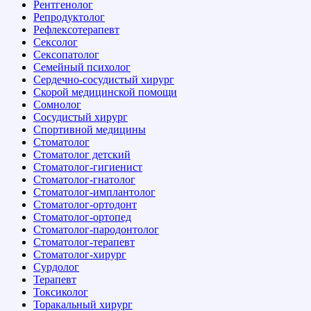
Рентгенолог
Репродуктолог
Рефлексотерапевт
Сексолог
Сексопатолог
Семейный психолог
Сердечно-сосудистый хирург
Скорой медицинской помощи
Сомнолог
Сосудистый хирург
Спортивной медицины
Стоматолог
Стоматолог детский
Стоматолог-гигиенист
Стоматолог-гнатолог
Стоматолог-имплантолог
Стоматолог-ортодонт
Стоматолог-ортопед
Стоматолог-пародонтолог
Стоматолог-терапевт
Стоматолог-хирург
Сурдолог
Терапевт
Токсиколог
Торакальный хирург