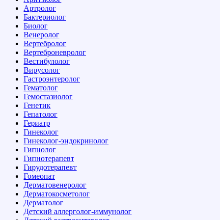
Артролог
Бактериолог
Биолог
Венеролог
Вертебролог
Вертеброневролог
Вестибулолог
Вирусолог
Гастроэнтеролог
Гематолог
Гемостазиолог
Генетик
Гепатолог
Гериатр
Гинеколог
Гинеколог-эндокринолог
Гипнолог
Гипнотерапевт
Гирудотерапевт
Гомеопат
Дерматовенеролог
Дерматокосметолог
Дерматолог
Детский аллерголог-иммунолог