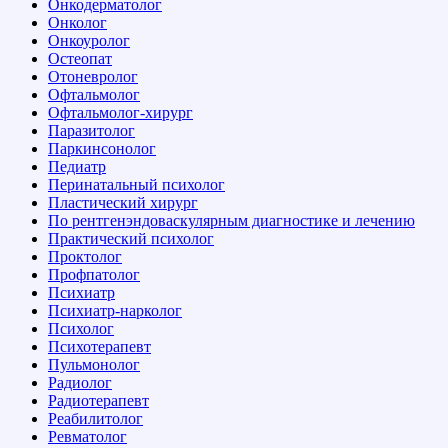
Онкодерматолог
Онколог
Онкоуролог
Остеопат
Отоневролог
Офтальмолог
Офтальмолог-хирург
Паразитолог
Паркинсонолог
Педиатр
Перинатальный психолог
Пластический хирург
По рентгенэндоваскулярным диагностике и лечению
Практический психолог
Проктолог
Профпатолог
Психиатр
Психиатр-нарколог
Психолог
Психотерапевт
Пульмонолог
Радиолог
Радиотерапевт
Реабилитолог
Ревматолог