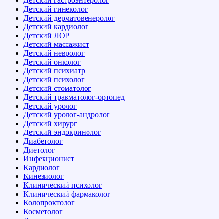
Детский гастроэнтеролог
Детский гинеколог
Детский дерматовенеролог
Детский кардиолог
Детский ЛОР
Детский массажист
Детский невролог
Детский онколог
Детский психиатр
Детский психолог
Детский стоматолог
Детский травматолог-ортопед
Детский уролог
Детский уролог-андролог
Детский хирург
Детский эндокринолог
Диабетолог
Диетолог
Инфекционист
Кардиолог
Кинезиолог
Клинический психолог
Клинический фармаколог
Колопроктолог
Косметолог