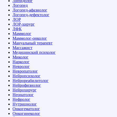
Липидолог
Логопед
Логопед-афазиолог
Логопед-дефектолог
ЛОР
ЛОР-хирург
ЛФК
Маммолог
Маммолог-онколог
Мануальный терапевт
Массажист
Медицинский психолог
Миколог
Нарколог
Невролог
Невропатолог
Нейропсихолог
Нейрореабилитолог
Нейрофизиолог
Нейрохирург
Неонатолог
Нефролог
Нутрициолог
Онкогематолог
Онкогинеколог