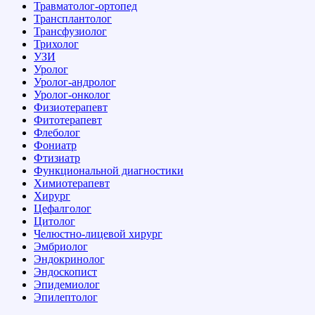
Травматолог-ортопед
Трансплантолог
Трансфузиолог
Трихолог
УЗИ
Уролог
Уролог-андролог
Уролог-онколог
Физиотерапевт
Фитотерапевт
Флеболог
Фониатр
Фтизиатр
Функциональной диагностики
Химиотерапевт
Хирург
Цефалголог
Цитолог
Челюстно-лицевой хирург
Эмбриолог
Эндокринолог
Эндоскопист
Эпидемиолог
Эпилептолог