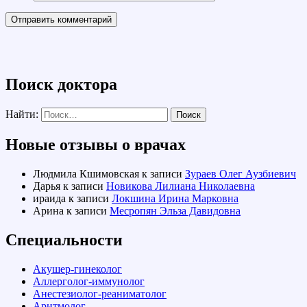
Поиск доктора
Найти:
Новые отзывы о врачах
Людмила Кшимовская
к записи
Зураев Олег Аузбиевич
Дарья
к записи
Новикова Лилиана Николаевна
ираида
к записи
Локшина Ирина Марковна
Арина
к записи
Месропян Эльза Давидовна
Специальности
Акушер-гинеколог
Аллерголог-иммунолог
Анестезиолог-реаниматолог
Аритмолог