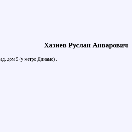
Хазиев Руслан Анварович
д, дом 5 (у метро Динамо) .