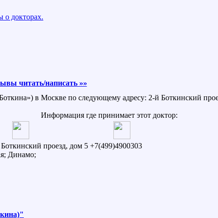
 о докторах.
ывы читать/написать »»
 Боткина») в Москве по следующему адресу: 2-й Боткинский проез
Информация где принимает этот доктор:
й Боткинский проезд, дом 5
+7(499)4900303
я; Динамо;
ткина)"