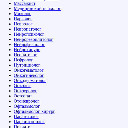
Массажист
Медицинский психолог
Миколог
Нарколог
Невролог
Невропатолог
Нейропсихолог
Нейрореабилитолог
Нейрофизиолог
Нейрохирург
Неонатолог
Нефролог
Нутрициолог
Онкогематолог
Онкогинеколог
Онкодерматолог
Онколог
Онкоуролог
Остеопат
Отоневролог
Офтальмолог
Офтальмолог-хирург
Паразитолог
Паркинсонолог
Педиатр