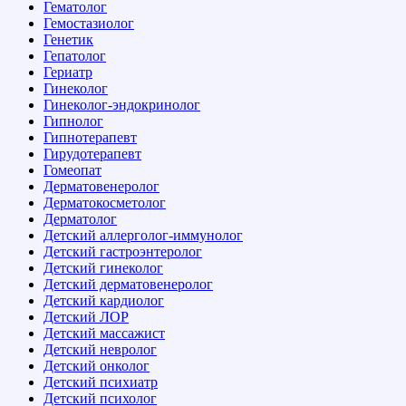
Гематолог
Гемостазиолог
Генетик
Гепатолог
Гериатр
Гинеколог
Гинеколог-эндокринолог
Гипнолог
Гипнотерапевт
Гирудотерапевт
Гомеопат
Дерматовенеролог
Дерматокосметолог
Дерматолог
Детский аллерголог-иммунолог
Детский гастроэнтеролог
Детский гинеколог
Детский дерматовенеролог
Детский кардиолог
Детский ЛОР
Детский массажист
Детский невролог
Детский онколог
Детский психиатр
Детский психолог