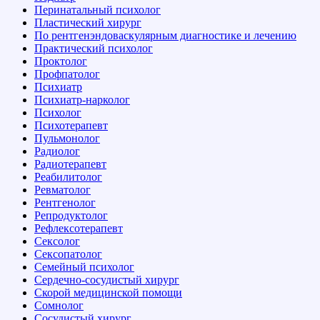
Перинатальный психолог
Пластический хирург
По рентгенэндоваскулярным диагностике и лечению
Практический психолог
Проктолог
Профпатолог
Психиатр
Психиатр-нарколог
Психолог
Психотерапевт
Пульмонолог
Радиолог
Радиотерапевт
Реабилитолог
Ревматолог
Рентгенолог
Репродуктолог
Рефлексотерапевт
Сексолог
Сексопатолог
Семейный психолог
Сердечно-сосудистый хирург
Скорой медицинской помощи
Сомнолог
Сосудистый хирург