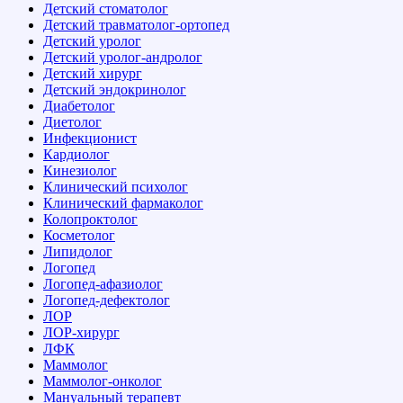
Детский стоматолог
Детский травматолог-ортопед
Детский уролог
Детский уролог-андролог
Детский хирург
Детский эндокринолог
Диабетолог
Диетолог
Инфекционист
Кардиолог
Кинезиолог
Клинический психолог
Клинический фармаколог
Колопроктолог
Косметолог
Липидолог
Логопед
Логопед-афазиолог
Логопед-дефектолог
ЛОР
ЛОР-хирург
ЛФК
Маммолог
Маммолог-онколог
Мануальный терапевт