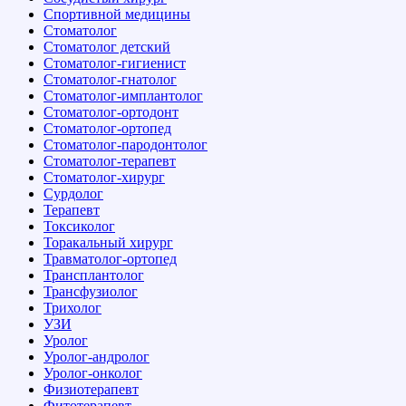
Спортивной медицины
Стоматолог
Стоматолог детский
Стоматолог-гигиенист
Стоматолог-гнатолог
Стоматолог-имплантолог
Стоматолог-ортодонт
Стоматолог-ортопед
Стоматолог-пародонтолог
Стоматолог-терапевт
Стоматолог-хирург
Сурдолог
Терапевт
Токсиколог
Торакальный хирург
Травматолог-ортопед
Трансплантолог
Трансфузиолог
Трихолог
УЗИ
Уролог
Уролог-андролог
Уролог-онколог
Физиотерапевт
Фитотерапевт