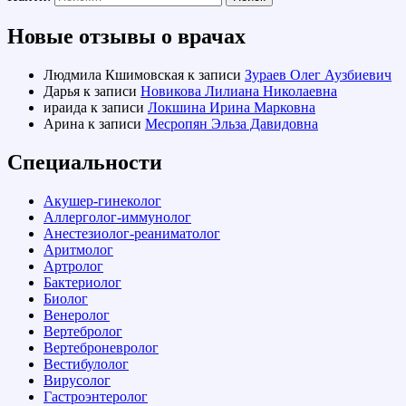
Новые отзывы о врачах
Людмила Кшимовская
к записи
Зураев Олег Аузбиевич
Дарья
к записи
Новикова Лилиана Николаевна
ираида
к записи
Локшина Ирина Марковна
Арина
к записи
Месропян Эльза Давидовна
Специальности
Акушер-гинеколог
Аллерголог-иммунолог
Анестезиолог-реаниматолог
Аритмолог
Артролог
Бактериолог
Биолог
Венеролог
Вертебролог
Вертеброневролог
Вестибулолог
Вирусолог
Гастроэнтеролог