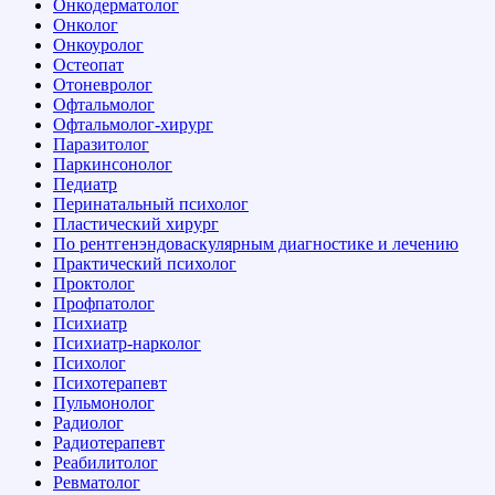
Онкодерматолог
Онколог
Онкоуролог
Остеопат
Отоневролог
Офтальмолог
Офтальмолог-хирург
Паразитолог
Паркинсонолог
Педиатр
Перинатальный психолог
Пластический хирург
По рентгенэндоваскулярным диагностике и лечению
Практический психолог
Проктолог
Профпатолог
Психиатр
Психиатр-нарколог
Психолог
Психотерапевт
Пульмонолог
Радиолог
Радиотерапевт
Реабилитолог
Ревматолог