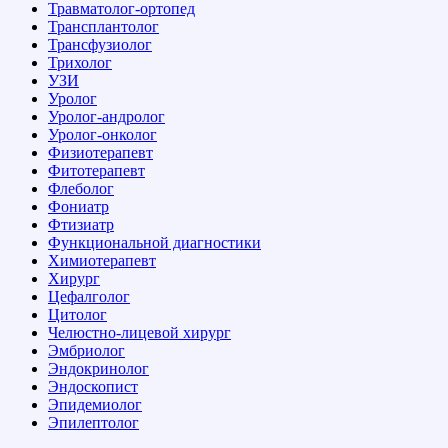
Травматолог-ортопед
Трансплантолог
Трансфузиолог
Трихолог
УЗИ
Уролог
Уролог-андролог
Уролог-онколог
Физиотерапевт
Фитотерапевт
Флеболог
Фониатр
Фтизиатр
Функциональной диагностики
Химиотерапевт
Хирург
Цефалголог
Цитолог
Челюстно-лицевой хирург
Эмбриолог
Эндокринолог
Эндоскопист
Эпидемиолог
Эпилептолог