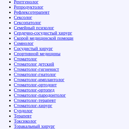
Рентгенолог
Репродуктолог
Рефлексотерапевт
Сексолог
Сексопатолог
Семейный психолог
Сердечно-сосудистый хирург
Скорой медицинской помощи
Сомнолог
Сосудистый хирург
Спортивной медицины
Стоматолог
Стоматолог детский
Стоматолог-гигиенист
Стоматолог-гнатолог
Стоматолог-имплантолог
Стоматолог-ортодонт
Стоматолог-ортопед
Стоматолог-пародонтолог
Стоматолог-терапевт
Стоматолог-хирург
Сурдолог
Терапевт
Токсиколог
Торакальный хирург