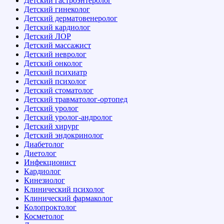
Детский гастроэнтеролог
Детский гинеколог
Детский дерматовенеролог
Детский кардиолог
Детский ЛОР
Детский массажист
Детский невролог
Детский онколог
Детский психиатр
Детский психолог
Детский стоматолог
Детский травматолог-ортопед
Детский уролог
Детский уролог-андролог
Детский хирург
Детский эндокринолог
Диабетолог
Диетолог
Инфекционист
Кардиолог
Кинезиолог
Клинический психолог
Клинический фармаколог
Колопроктолог
Косметолог