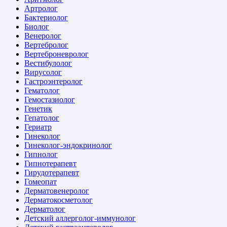
Артролог
Бактериолог
Биолог
Венеролог
Вертебролог
Вертеброневролог
Вестибулолог
Вирусолог
Гастроэнтеролог
Гематолог
Гемостазиолог
Генетик
Гепатолог
Гериатр
Гинеколог
Гинеколог-эндокринолог
Гипнолог
Гипнотерапевт
Гирудотерапевт
Гомеопат
Дерматовенеролог
Дерматокосметолог
Дерматолог
Детский аллерголог-иммунолог