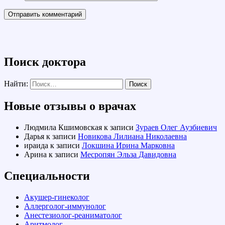
Поиск доктора
Найти:
Новые отзывы о врачах
Людмила Кшимовская
к записи
Зураев Олег Аузбиевич
Дарья
к записи
Новикова Лилиана Николаевна
ираида
к записи
Локшина Ирина Марковна
Арина
к записи
Месропян Эльза Давидовна
Специальности
Акушер-гинеколог
Аллерголог-иммунолог
Анестезиолог-реаниматолог
Аритмолог