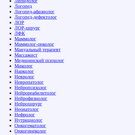
Липидолог
Логопед
Логопед-афазиолог
Логопед-дефектолог
ЛОР
ЛОР-хирург
ЛФК
Маммолог
Маммолог-онколог
Мануальный терапевт
Массажист
Медицинский психолог
Миколог
Нарколог
Невролог
Невропатолог
Нейропсихолог
Нейрореабилитолог
Нейрофизиолог
Нейрохирург
Неонатолог
Нефролог
Нутрициолог
Онкогематолог
Онкогинеколог