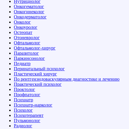
Нутрициолог
Онкогематолог
Онкогинеколог
Онкодерматолог
Онколог
Онкоуролог
Остеопат
Отоневролог
Офтальмолог
Офтальмолог-хирург
Паразитолог
Паркинсонолог
Педиатр
Перинатальный психолог
Пластический хирург
По рентгенэндоваскулярным диагностике и лечению
Практический психолог
Проктолог
Профпатолог
Психиатр
Психиатр-нарколог
Психолог
Психотерапевт
Пульмонолог
Радиолог