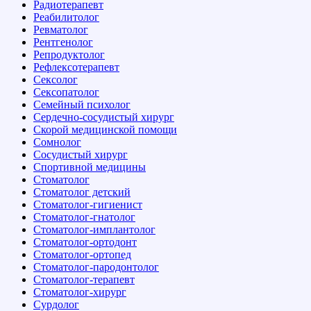
Радиотерапевт
Реабилитолог
Ревматолог
Рентгенолог
Репродуктолог
Рефлексотерапевт
Сексолог
Сексопатолог
Семейный психолог
Сердечно-сосудистый хирург
Скорой медицинской помощи
Сомнолог
Сосудистый хирург
Спортивной медицины
Стоматолог
Стоматолог детский
Стоматолог-гигиенист
Стоматолог-гнатолог
Стоматолог-имплантолог
Стоматолог-ортодонт
Стоматолог-ортопед
Стоматолог-пародонтолог
Стоматолог-терапевт
Стоматолог-хирург
Сурдолог