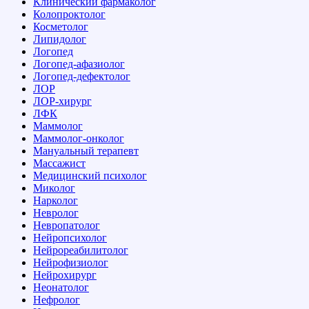
Клинический фармаколог
Колопроктолог
Косметолог
Липидолог
Логопед
Логопед-афазиолог
Логопед-дефектолог
ЛОР
ЛОР-хирург
ЛФК
Маммолог
Маммолог-онколог
Мануальный терапевт
Массажист
Медицинский психолог
Миколог
Нарколог
Невролог
Невропатолог
Нейропсихолог
Нейрореабилитолог
Нейрофизиолог
Нейрохирург
Неонатолог
Нефролог