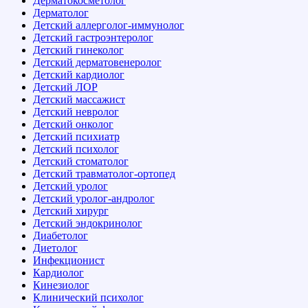
Дерматокосметолог
Дерматолог
Детский аллерголог-иммунолог
Детский гастроэнтеролог
Детский гинеколог
Детский дерматовенеролог
Детский кардиолог
Детский ЛОР
Детский массажист
Детский невролог
Детский онколог
Детский психиатр
Детский психолог
Детский стоматолог
Детский травматолог-ортопед
Детский уролог
Детский уролог-андролог
Детский хирург
Детский эндокринолог
Диабетолог
Диетолог
Инфекционист
Кардиолог
Кинезиолог
Клинический психолог