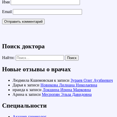
Имя
Email
Поиск доктора
Найти:
Новые отзывы о врачах
Людмила Кшимовская
к записи
Зураев Олег Аузбиевич
Дарья
к записи
Новикова Лилиана Николаевна
ираида
к записи
Локшина Ирина Марковна
Арина
к записи
Месропян Эльза Давидовна
Специальности
Акушер-гинеколог