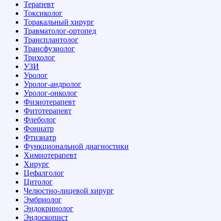
Терапевт
Токсиколог
Торакальный хирург
Травматолог-ортопед
Трансплантолог
Трансфузиолог
Трихолог
УЗИ
Уролог
Уролог-андролог
Уролог-онколог
Физиотерапевт
Фитотерапевт
Флеболог
Фониатр
Фтизиатр
Функциональной диагностики
Химиотерапевт
Хирург
Цефалголог
Цитолог
Челюстно-лицевой хирург
Эмбриолог
Эндокринолог
Эндоскопист