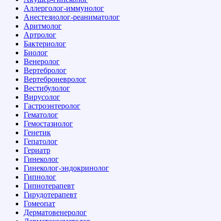
Аллерголог-иммунолог
Анестезиолог-реаниматолог
Аритмолог
Артролог
Бактериолог
Биолог
Венеролог
Вертебролог
Вертеброневролог
Вестибулолог
Вирусолог
Гастроэнтеролог
Гематолог
Гемостазиолог
Генетик
Гепатолог
Гериатр
Гинеколог
Гинеколог-эндокринолог
Гипнолог
Гипнотерапевт
Гирудотерапевт
Гомеопат
Дерматовенеролог