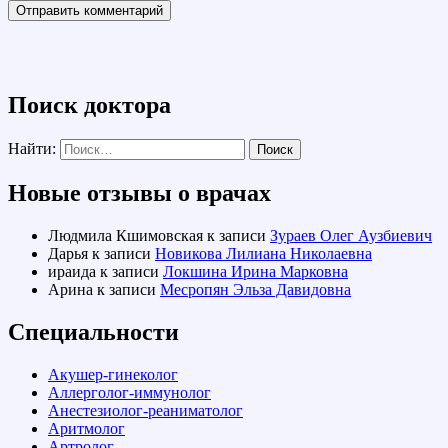
Поиск доктора
Найти:
Новые отзывы о врачах
Людмила Кшимовская
к записи
Зураев Олег Аузбиевич
Дарья
к записи
Новикова Лилиана Николаевна
ираида
к записи
Локшина Ирина Марковна
Арина
к записи
Месропян Эльза Давидовна
Специальности
Акушер-гинеколог
Аллерголог-иммунолог
Анестезиолог-реаниматолог
Аритмолог
Артролог