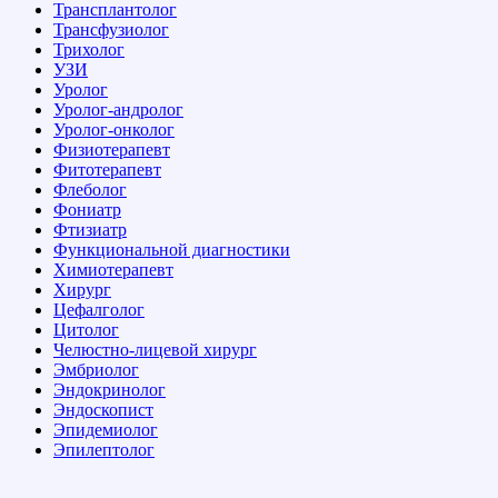
Трансплантолог
Трансфузиолог
Трихолог
УЗИ
Уролог
Уролог-андролог
Уролог-онколог
Физиотерапевт
Фитотерапевт
Флеболог
Фониатр
Фтизиатр
Функциональной диагностики
Химиотерапевт
Хирург
Цефалголог
Цитолог
Челюстно-лицевой хирург
Эмбриолог
Эндокринолог
Эндоскопист
Эпидемиолог
Эпилептолог