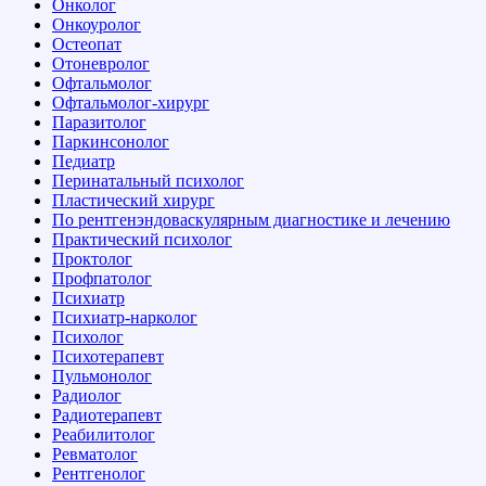
Онколог
Онкоуролог
Остеопат
Отоневролог
Офтальмолог
Офтальмолог-хирург
Паразитолог
Паркинсонолог
Педиатр
Перинатальный психолог
Пластический хирург
По рентгенэндоваскулярным диагностике и лечению
Практический психолог
Проктолог
Профпатолог
Психиатр
Психиатр-нарколог
Психолог
Психотерапевт
Пульмонолог
Радиолог
Радиотерапевт
Реабилитолог
Ревматолог
Рентгенолог