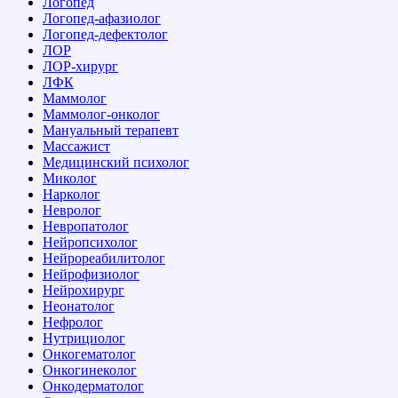
Логопед
Логопед-афазиолог
Логопед-дефектолог
ЛОР
ЛОР-хирург
ЛФК
Маммолог
Маммолог-онколог
Мануальный терапевт
Массажист
Медицинский психолог
Миколог
Нарколог
Невролог
Невропатолог
Нейропсихолог
Нейрореабилитолог
Нейрофизиолог
Нейрохирург
Неонатолог
Нефролог
Нутрициолог
Онкогематолог
Онкогинеколог
Онкодерматолог