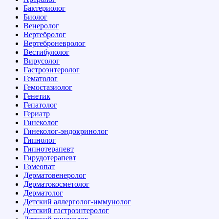
Бактериолог
Биолог
Венеролог
Вертебролог
Вертеброневролог
Вестибулолог
Вирусолог
Гастроэнтеролог
Гематолог
Гемостазиолог
Генетик
Гепатолог
Гериатр
Гинеколог
Гинеколог-эндокринолог
Гипнолог
Гипнотерапевт
Гирудотерапевт
Гомеопат
Дерматовенеролог
Дерматокосметолог
Дерматолог
Детский аллерголог-иммунолог
Детский гастроэнтеролог