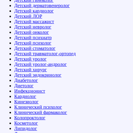
Детский гинеколог
Детский дерматовенеролог
Детский кардиолог
Детский ЛОР
Детский массажист
Детский невролог
Детский онколог
Детский психиатр
Детский психолог
Детский стоматолог
Детский травматолог-ортопед
Детский уролог
Детский уролог-андролог
Детский хирург
Детский эндокринолог
Диабетолог
Диетолог
Инфекционист
Кардиолог
Кинезиолог
Клинический психолог
Клинический фармаколог
Колопроктолог
Косметолог
Липидолог