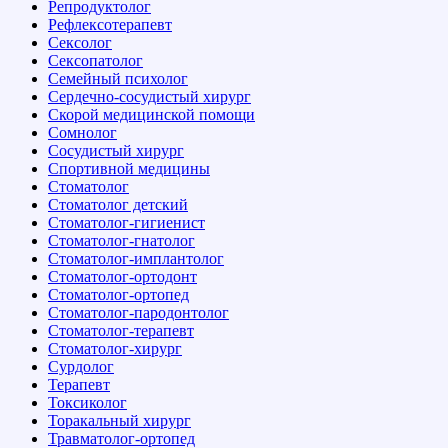
Репродуктолог
Рефлексотерапевт
Сексолог
Сексопатолог
Семейный психолог
Сердечно-сосудистый хирург
Скорой медицинской помощи
Сомнолог
Сосудистый хирург
Спортивной медицины
Стоматолог
Стоматолог детский
Стоматолог-гигиенист
Стоматолог-гнатолог
Стоматолог-имплантолог
Стоматолог-ортодонт
Стоматолог-ортопед
Стоматолог-пародонтолог
Стоматолог-терапевт
Стоматолог-хирург
Сурдолог
Терапевт
Токсиколог
Торакальный хирург
Травматолог-ортопед