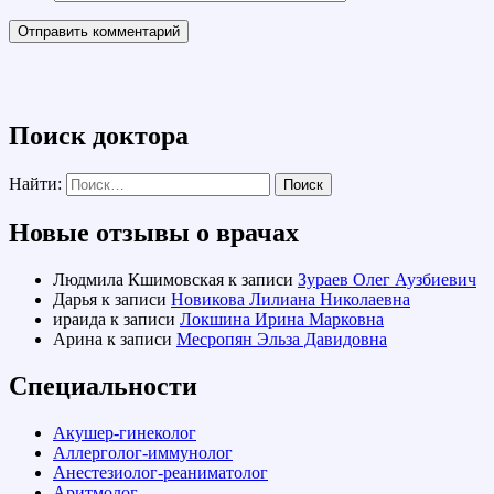
Поиск доктора
Найти:
Новые отзывы о врачах
Людмила Кшимовская
к записи
Зураев Олег Аузбиевич
Дарья
к записи
Новикова Лилиана Николаевна
ираида
к записи
Локшина Ирина Марковна
Арина
к записи
Месропян Эльза Давидовна
Специальности
Акушер-гинеколог
Аллерголог-иммунолог
Анестезиолог-реаниматолог
Аритмолог