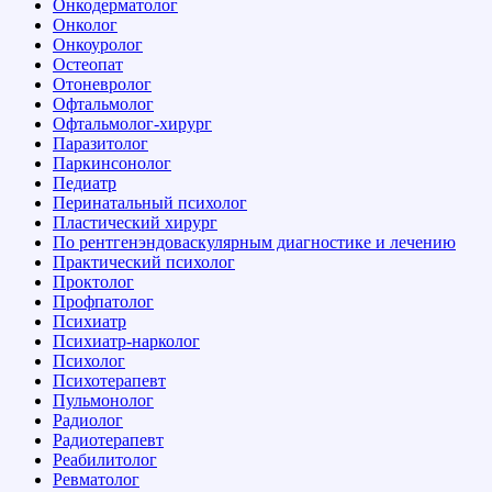
Онкодерматолог
Онколог
Онкоуролог
Остеопат
Отоневролог
Офтальмолог
Офтальмолог-хирург
Паразитолог
Паркинсонолог
Педиатр
Перинатальный психолог
Пластический хирург
По рентгенэндоваскулярным диагностике и лечению
Практический психолог
Проктолог
Профпатолог
Психиатр
Психиатр-нарколог
Психолог
Психотерапевт
Пульмонолог
Радиолог
Радиотерапевт
Реабилитолог
Ревматолог