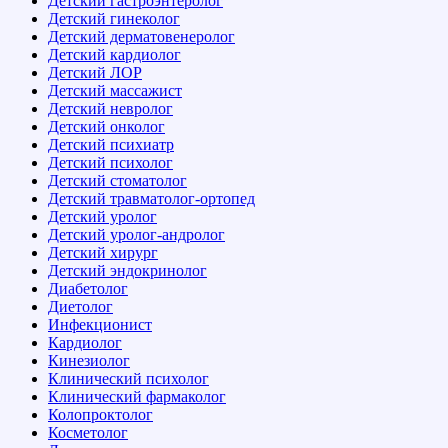
Детский гастроэнтеролог
Детский гинеколог
Детский дерматовенеролог
Детский кардиолог
Детский ЛОР
Детский массажист
Детский невролог
Детский онколог
Детский психиатр
Детский психолог
Детский стоматолог
Детский травматолог-ортопед
Детский уролог
Детский уролог-андролог
Детский хирург
Детский эндокринолог
Диабетолог
Диетолог
Инфекционист
Кардиолог
Кинезиолог
Клинический психолог
Клинический фармаколог
Колопроктолог
Косметолог