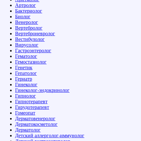
Артролог
Бактериолог
Биолог
Венеролог
Вертебролог
Вертеброневролог
Вестибулолог
Вирусолог
Гастроэнтеролог
Гематолог
Гемостазиолог
Генетик
Гепатолог
Гериатр
Гинеколог
Гинеколог-эндокринолог
Гипнолог
Гипнотерапевт
Гирудотерапевт
Гомеопат
Дерматовенеролог
Дерматокосметолог
Дерматолог
Детский аллерголог-иммунолог