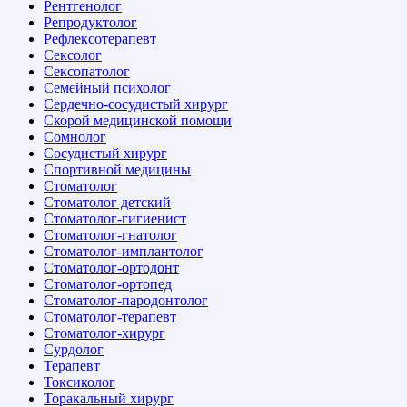
Рентгенолог
Репродуктолог
Рефлексотерапевт
Сексолог
Сексопатолог
Семейный психолог
Сердечно-сосудистый хирург
Скорой медицинской помощи
Сомнолог
Сосудистый хирург
Спортивной медицины
Стоматолог
Стоматолог детский
Стоматолог-гигиенист
Стоматолог-гнатолог
Стоматолог-имплантолог
Стоматолог-ортодонт
Стоматолог-ортопед
Стоматолог-пародонтолог
Стоматолог-терапевт
Стоматолог-хирург
Сурдолог
Терапевт
Токсиколог
Торакальный хирург