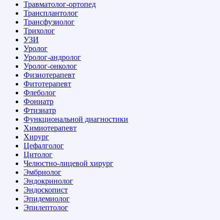
Травматолог-ортопед
Трансплантолог
Трансфузиолог
Трихолог
УЗИ
Уролог
Уролог-андролог
Уролог-онколог
Физиотерапевт
Фитотерапевт
Флеболог
Фониатр
Фтизиатр
Функциональной диагностики
Химиотерапевт
Хирург
Цефалголог
Цитолог
Челюстно-лицевой хирург
Эмбриолог
Эндокринолог
Эндоскопист
Эпидемиолог
Эпилептолог