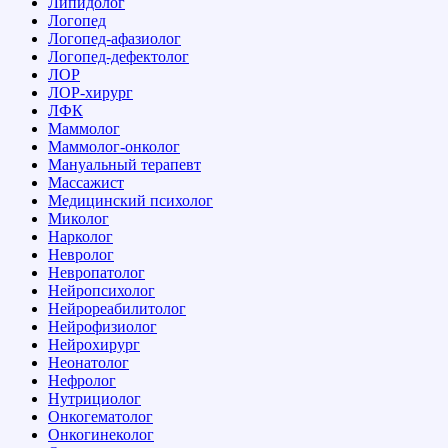
Липидолог
Логопед
Логопед-афазиолог
Логопед-дефектолог
ЛОР
ЛОР-хирург
ЛФК
Маммолог
Маммолог-онколог
Мануальный терапевт
Массажист
Медицинский психолог
Миколог
Нарколог
Невролог
Невропатолог
Нейропсихолог
Нейрореабилитолог
Нейрофизиолог
Нейрохирург
Неонатолог
Нефролог
Нутрициолог
Онкогематолог
Онкогинеколог