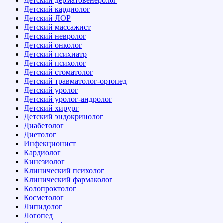
Детский дерматовенеролог
Детский кардиолог
Детский ЛОР
Детский массажист
Детский невролог
Детский онколог
Детский психиатр
Детский психолог
Детский стоматолог
Детский травматолог-ортопед
Детский уролог
Детский уролог-андролог
Детский хирург
Детский эндокринолог
Диабетолог
Диетолог
Инфекционист
Кардиолог
Кинезиолог
Клинический психолог
Клинический фармаколог
Колопроктолог
Косметолог
Липидолог
Логопед