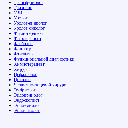
Трансфузиолог
Трихолог
УЗИ
Уролог
Уролог-андролог
Уролог-онколог
Физиотерапевт
Фитотерапевт
Флеболог
Фониатр
Фтизиатр
Функциональной диагностики
Химиотерапевт
Хирург
Цефалголог
Цитолог
Челюстно-лицевой хирург
Эмбриолог
Эндокринолог
Эндоскопист
Эпидемиолог
Эпилептолог