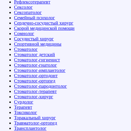
Рефлексотерапевт
Сексолог
Сексопатолог
Семейный психолог
Сердечно-сосудистый хирург
Скорой медицинской помощи
Сомнолог
Сосудистый хирург
Спортивной медицины
Стоматолог
Стоматолог детский
Стоматолог-гигиенист
Стоматолог-гнатолог
Стоматолог-имплантолог
Стоматолог-ортодонт
Стоматолог-ортопед
Стоматолог-пародонтолог
Стоматолог-терапевт
Стоматолог-хирург
Сурдолог
Терапевт
Токсиколог
Торакальный хирург
Травматолог-ортопед
Трансплантолог