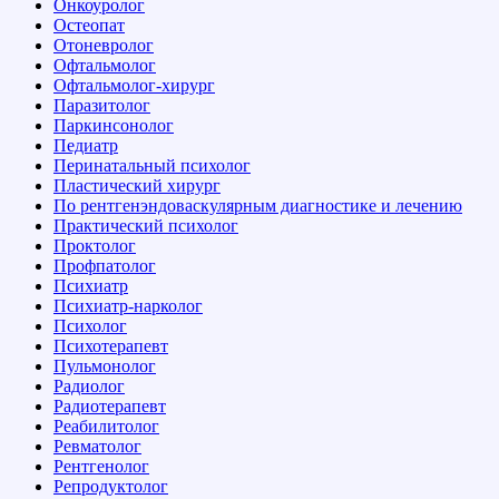
Онкоуролог
Остеопат
Отоневролог
Офтальмолог
Офтальмолог-хирург
Паразитолог
Паркинсонолог
Педиатр
Перинатальный психолог
Пластический хирург
По рентгенэндоваскулярным диагностике и лечению
Практический психолог
Проктолог
Профпатолог
Психиатр
Психиатр-нарколог
Психолог
Психотерапевт
Пульмонолог
Радиолог
Радиотерапевт
Реабилитолог
Ревматолог
Рентгенолог
Репродуктолог