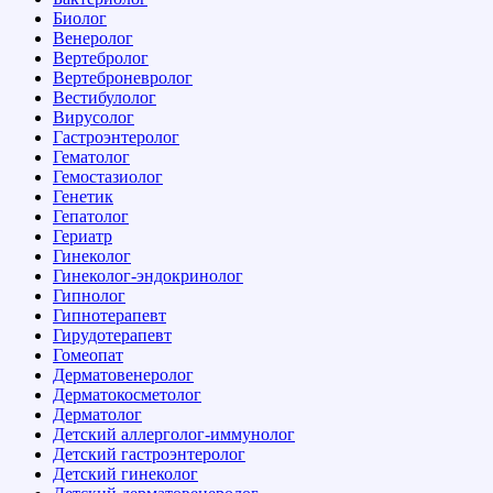
Биолог
Венеролог
Вертебролог
Вертеброневролог
Вестибулолог
Вирусолог
Гастроэнтеролог
Гематолог
Гемостазиолог
Генетик
Гепатолог
Гериатр
Гинеколог
Гинеколог-эндокринолог
Гипнолог
Гипнотерапевт
Гирудотерапевт
Гомеопат
Дерматовенеролог
Дерматокосметолог
Дерматолог
Детский аллерголог-иммунолог
Детский гастроэнтеролог
Детский гинеколог