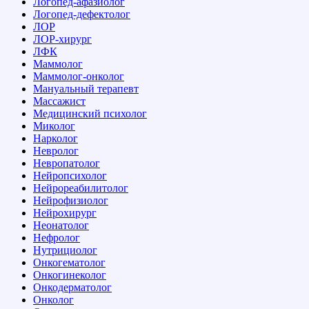
Логопед-афазиолог
Логопед-дефектолог
ЛОР
ЛОР-хирург
ЛФК
Маммолог
Маммолог-онколог
Мануальный терапевт
Массажист
Медицинский психолог
Миколог
Нарколог
Невролог
Невропатолог
Нейропсихолог
Нейрореабилитолог
Нейрофизиолог
Нейрохирург
Неонатолог
Нефролог
Нутрициолог
Онкогематолог
Онкогинеколог
Онкодерматолог
Онколог