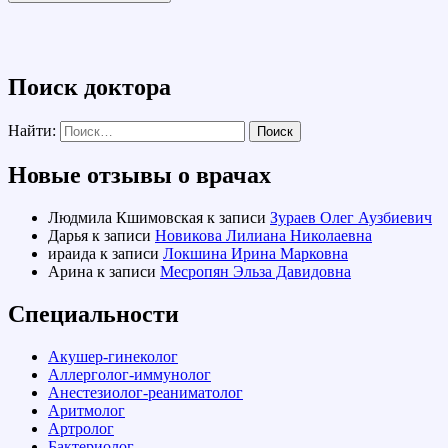
Поиск доктора
Найти:
Новые отзывы о врачах
Людмила Кшимовская
к записи
Зураев Олег Аузбиевич
Дарья
к записи
Новикова Лилиана Николаевна
ираида
к записи
Локшина Ирина Марковна
Арина
к записи
Месропян Эльза Давидовна
Специальности
Акушер-гинеколог
Аллерголог-иммунолог
Анестезиолог-реаниматолог
Аритмолог
Артролог
Бактериолог