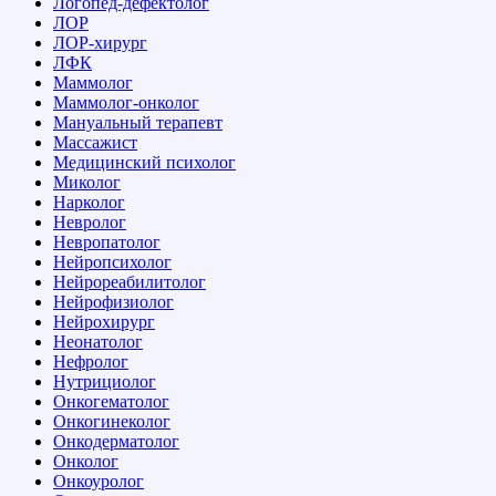
Логопед-дефектолог
ЛОР
ЛОР-хирург
ЛФК
Маммолог
Маммолог-онколог
Мануальный терапевт
Массажист
Медицинский психолог
Миколог
Нарколог
Невролог
Невропатолог
Нейропсихолог
Нейрореабилитолог
Нейрофизиолог
Нейрохирург
Неонатолог
Нефролог
Нутрициолог
Онкогематолог
Онкогинеколог
Онкодерматолог
Онколог
Онкоуролог