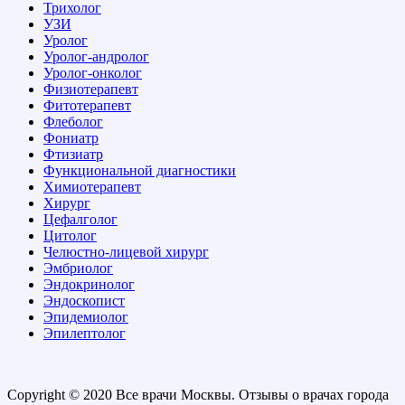
Трихолог
УЗИ
Уролог
Уролог-андролог
Уролог-онколог
Физиотерапевт
Фитотерапевт
Флеболог
Фониатр
Фтизиатр
Функциональной диагностики
Химиотерапевт
Хирург
Цефалголог
Цитолог
Челюстно-лицевой хирург
Эмбриолог
Эндокринолог
Эндоскопист
Эпидемиолог
Эпилептолог
Copyright © 2020 Все врачи Москвы. Отзывы о врачах города