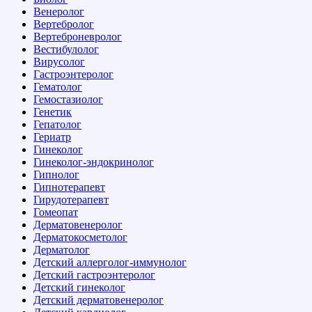
Венеролог
Вертебролог
Вертеброневролог
Вестибулолог
Вирусолог
Гастроэнтеролог
Гематолог
Гемостазиолог
Генетик
Гепатолог
Гериатр
Гинеколог
Гинеколог-эндокринолог
Гипнолог
Гипнотерапевт
Гирудотерапевт
Гомеопат
Дерматовенеролог
Дерматокосметолог
Дерматолог
Детский аллерголог-иммунолог
Детский гастроэнтеролог
Детский гинеколог
Детский дерматовенеролог