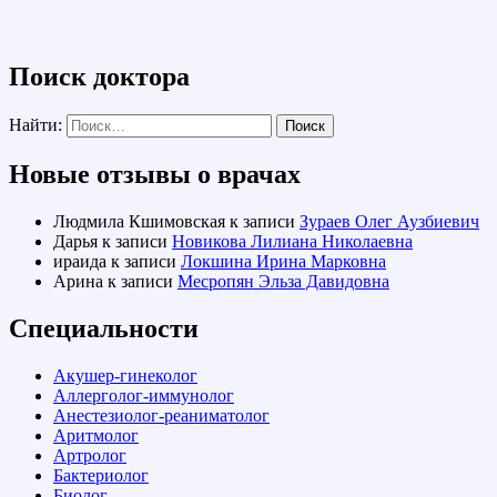
Поиск доктора
Найти:
Новые отзывы о врачах
Людмила Кшимовская
к записи
Зураев Олег Аузбиевич
Дарья
к записи
Новикова Лилиана Николаевна
ираида
к записи
Локшина Ирина Марковна
Арина
к записи
Месропян Эльза Давидовна
Специальности
Акушер-гинеколог
Аллерголог-иммунолог
Анестезиолог-реаниматолог
Аритмолог
Артролог
Бактериолог
Биолог