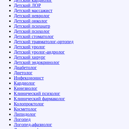
Детский кардиолог
Детский ЛОР
Детский массажист
Детский невролог
Детский онколог
Детский психиатр
Детский психолог
Детский стоматолог
Детский травматолог-ортопед
Детский уролог
Детский уролог-андролог
Детский хирург
Детский эндокринолог
Диабетолог
Диетолог
Инфекционист
Кардиолог
Кинезиолог
Клинический психолог
Клинический фармаколог
Колопроктолог
Косметолог
Липидолог
Логопед
Логопед-афазиолог