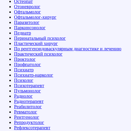
Остеопат
Отоневролог
Офтальмолог
Офтальмолог-хирург
Паразитолог
Паркинсонолог
Педиатр
Перинатальный психолог
Пластический хирург
По рентгенэндоваскулярным диагностике и лечению
Практический психолог
Проктолог
Профпатолог
Психиатр
Психиатр-нарколог
Психолог
Психотерапевт
Пульмонолог
Радиолог
Радиотерапевт
Реабилитолог
Ревматолог
Рентгенолог
Репродуктолог
Рефлексотерапевт