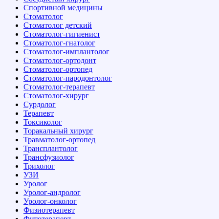
Спортивной медицины
Стоматолог
Стоматолог детский
Стоматолог-гигиенист
Стоматолог-гнатолог
Стоматолог-имплантолог
Стоматолог-ортодонт
Стоматолог-ортопед
Стоматолог-пародонтолог
Стоматолог-терапевт
Стоматолог-хирург
Сурдолог
Терапевт
Токсиколог
Торакальный хирург
Травматолог-ортопед
Трансплантолог
Трансфузиолог
Трихолог
УЗИ
Уролог
Уролог-андролог
Уролог-онколог
Физиотерапевт
Фитотерапевт