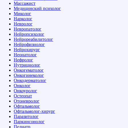
Массажист
Медицинский психолог
Миколог
Нарколог
Невролог
Невропатолог
Нейропсихолог
Нейрореабилитолог
Нейрофизиолог
Нейрохирург
Неонатолог
Нефролог
Нутрициолог
Онкогематолог
Онкогинеколог
Онкодерматолог
Онколог
Онкоуролог
Остеопат
Отоневролог
Офтальмолог
Офтальмолог-хирург
Паразитолог
Паркинсонолог
Педиатр