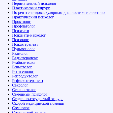
Перинатальный психолог
Пластический хирург
По рентгенэндоваскулярным диагностике и лечению
Практический психолог
Проктолог
Профпатолог
Психиатр
Психиатр-нарколог
Психолог
Психотерапевт
Пульмонолог
Радиолог
Радиотерапевт
Реабилитолог
Ревматолог
Рентгенолог
Репродуктолог
Рефлексотерапевт
Сексолог
Сексопатолог
Семейный психолог
Сердечно-сосудистый хирург
Скорой медицинской помощи
Сомнолог
Сосудистый хирург