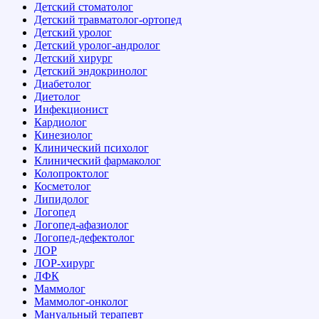
Детский стоматолог
Детский травматолог-ортопед
Детский уролог
Детский уролог-андролог
Детский хирург
Детский эндокринолог
Диабетолог
Диетолог
Инфекционист
Кардиолог
Кинезиолог
Клинический психолог
Клинический фармаколог
Колопроктолог
Косметолог
Липидолог
Логопед
Логопед-афазиолог
Логопед-дефектолог
ЛОР
ЛОР-хирург
ЛФК
Маммолог
Маммолог-онколог
Мануальный терапевт