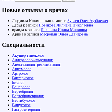
Новые отзывы о врачах
Людмила Кшимовская
к записи
Зураев Олег Аузбиевич
Дарья
к записи
Новикова Лилиана Николаевна
ираида
к записи
Локшина Ирина Марковна
Арина
к записи
Месропян Эльза Давидовна
Специальности
Акушер-гинеколог
Аллерголог-иммунолог
Анестезиолог-реаниматолог
Аритмолог
Артролог
Бактериолог
Биолог
Венеролог
Вертебролог
Вертеброневролог
Вестибулолог
Вирусолог
Гастроэнтеролог