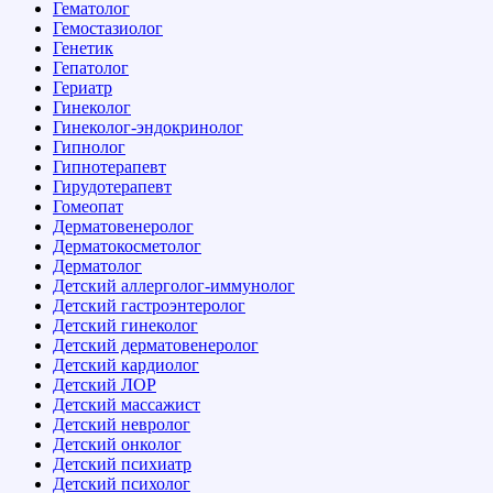
Гематолог
Гемостазиолог
Генетик
Гепатолог
Гериатр
Гинеколог
Гинеколог-эндокринолог
Гипнолог
Гипнотерапевт
Гирудотерапевт
Гомеопат
Дерматовенеролог
Дерматокосметолог
Дерматолог
Детский аллерголог-иммунолог
Детский гастроэнтеролог
Детский гинеколог
Детский дерматовенеролог
Детский кардиолог
Детский ЛОР
Детский массажист
Детский невролог
Детский онколог
Детский психиатр
Детский психолог