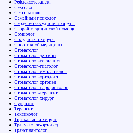
Рефлексотерапевт
Сексолог
Сексопатолог
Семейный психолог
Сердечно-сосудистый хирург
Скорой медицинской помощи
Сомнолог
Сосудистый хирург
Спортивной медицины
Стоматолог
Стоматолог детский
Стоматолог-гигиенист
Стоматолог-гнатолог
Стоматолог-имплантолог
Стоматолог-ортодонт
Стоматолог-ортопед
Стоматолог-пародонтолог
Стоматолог-терапевт
Стоматолог-хирург
Сурдолог
Терапевт
Токсиколог
Торакальный хирург
Травматолог-ортопед
Трансплантолог