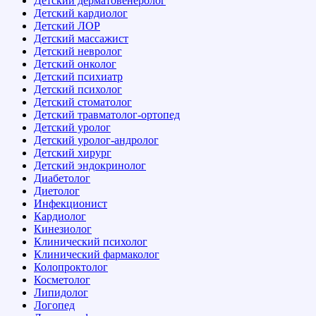
Детский дерматовенеролог
Детский кардиолог
Детский ЛОР
Детский массажист
Детский невролог
Детский онколог
Детский психиатр
Детский психолог
Детский стоматолог
Детский травматолог-ортопед
Детский уролог
Детский уролог-андролог
Детский хирург
Детский эндокринолог
Диабетолог
Диетолог
Инфекционист
Кардиолог
Кинезиолог
Клинический психолог
Клинический фармаколог
Колопроктолог
Косметолог
Липидолог
Логопед