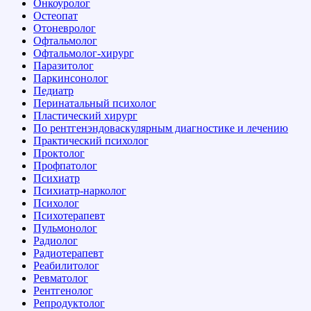
Онкоуролог
Остеопат
Отоневролог
Офтальмолог
Офтальмолог-хирург
Паразитолог
Паркинсонолог
Педиатр
Перинатальный психолог
Пластический хирург
По рентгенэндоваскулярным диагностике и лечению
Практический психолог
Проктолог
Профпатолог
Психиатр
Психиатр-нарколог
Психолог
Психотерапевт
Пульмонолог
Радиолог
Радиотерапевт
Реабилитолог
Ревматолог
Рентгенолог
Репродуктолог