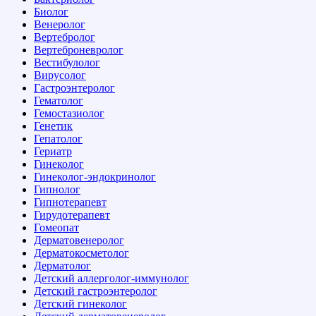
Биолог
Венеролог
Вертебролог
Вертеброневролог
Вестибулолог
Вирусолог
Гастроэнтеролог
Гематолог
Гемостазиолог
Генетик
Гепатолог
Гериатр
Гинеколог
Гинеколог-эндокринолог
Гипнолог
Гипнотерапевт
Гирудотерапевт
Гомеопат
Дерматовенеролог
Дерматокосметолог
Дерматолог
Детский аллерголог-иммунолог
Детский гастроэнтеролог
Детский гинеколог