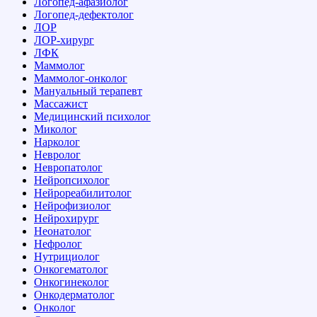
Логопед-афазиолог
Логопед-дефектолог
ЛОР
ЛОР-хирург
ЛФК
Маммолог
Маммолог-онколог
Мануальный терапевт
Массажист
Медицинский психолог
Миколог
Нарколог
Невролог
Невропатолог
Нейропсихолог
Нейрореабилитолог
Нейрофизиолог
Нейрохирург
Неонатолог
Нефролог
Нутрициолог
Онкогематолог
Онкогинеколог
Онкодерматолог
Онколог