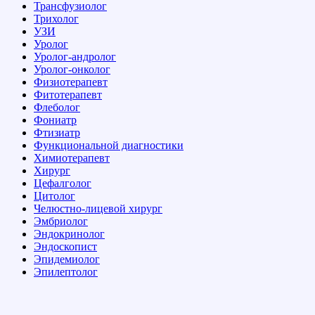
Трансфузиолог
Трихолог
УЗИ
Уролог
Уролог-андролог
Уролог-онколог
Физиотерапевт
Фитотерапевт
Флеболог
Фониатр
Фтизиатр
Функциональной диагностики
Химиотерапевт
Хирург
Цефалголог
Цитолог
Челюстно-лицевой хирург
Эмбриолог
Эндокринолог
Эндоскопист
Эпидемиолог
Эпилептолог