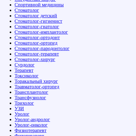
Спортивной медицины
Стоматолог
Стоматолог детский
Стоматолог-гигиенист
Стоматолог-гнатолог
Стоматолог-имплантолог
Стоматолог-ортодонт
Стоматолог-ортопед
Стоматолог-пародонтолог
Стоматолог-терапевт
Стоматолог-хирург
Сурдолог
Терапевт
Токсиколог
Торакальный хирург
Травматолог-ортопед
Трансплантолог
Трансфузиолог
Трихолог
УЗИ
Уролог
Уролог-андролог
Уролог-онколог
Физиотерапевт
Фитотерапевт