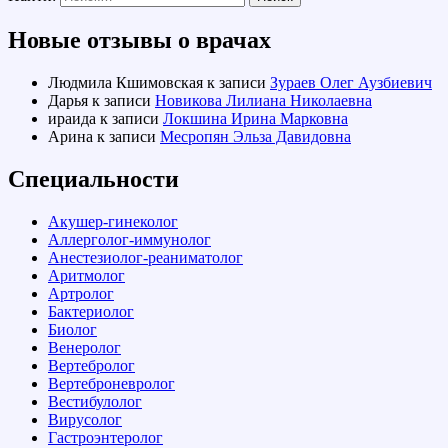
Новые отзывы о врачах
Людмила Кшимовская
к записи
Зураев Олег Аузбиевич
Дарья
к записи
Новикова Лилиана Николаевна
ираида
к записи
Локшина Ирина Марковна
Арина
к записи
Месропян Эльза Давидовна
Специальности
Акушер-гинеколог
Аллерголог-иммунолог
Анестезиолог-реаниматолог
Аритмолог
Артролог
Бактериолог
Биолог
Венеролог
Вертебролог
Вертеброневролог
Вестибулолог
Вирусолог
Гастроэнтеролог