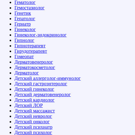
Гематолог
Гемостазиолог
Генетик
Гепатолог
Гериатр
Гинеколог
Гинеколог-эндокринолог
Гипнолог
Гипнотерапевт
Гирудотерапевт
Гомеопат
Дерматовенеролог
Дерматокосметолог
Дерматолог
Детский аллерголог-иммунолог
Детский гастроэнтеролог
Детский гинеколог
Детский дерматовенеролог
Детский кардиолог
Детский ЛОР
Детский массажист
Детский невролог
Детский онколог
Детский психиатр
Детский психолог