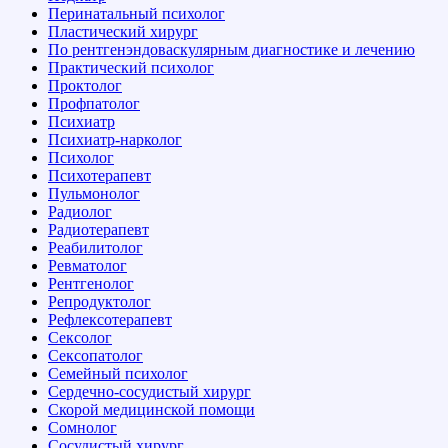
Перинатальный психолог
Пластический хирург
По рентгенэндоваскулярным диагностике и лечению
Практический психолог
Проктолог
Профпатолог
Психиатр
Психиатр-нарколог
Психолог
Психотерапевт
Пульмонолог
Радиолог
Радиотерапевт
Реабилитолог
Ревматолог
Рентгенолог
Репродуктолог
Рефлексотерапевт
Сексолог
Сексопатолог
Семейный психолог
Сердечно-сосудистый хирург
Скорой медицинской помощи
Сомнолог
Сосудистый хирург