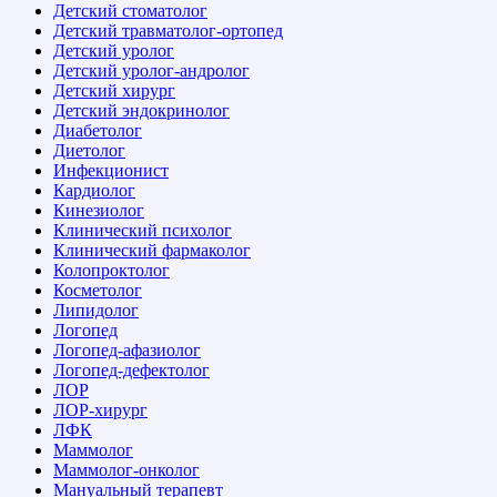
Детский стоматолог
Детский травматолог-ортопед
Детский уролог
Детский уролог-андролог
Детский хирург
Детский эндокринолог
Диабетолог
Диетолог
Инфекционист
Кардиолог
Кинезиолог
Клинический психолог
Клинический фармаколог
Колопроктолог
Косметолог
Липидолог
Логопед
Логопед-афазиолог
Логопед-дефектолог
ЛОР
ЛОР-хирург
ЛФК
Маммолог
Маммолог-онколог
Мануальный терапевт