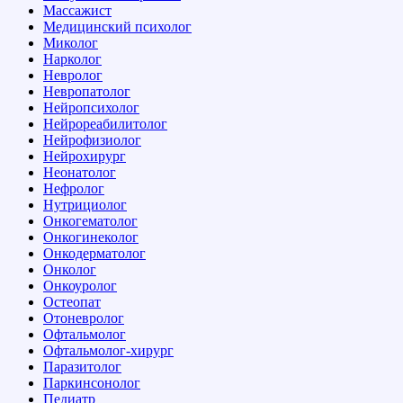
Массажист
Медицинский психолог
Миколог
Нарколог
Невролог
Невропатолог
Нейропсихолог
Нейрореабилитолог
Нейрофизиолог
Нейрохирург
Неонатолог
Нефролог
Нутрициолог
Онкогематолог
Онкогинеколог
Онкодерматолог
Онколог
Онкоуролог
Остеопат
Отоневролог
Офтальмолог
Офтальмолог-хирург
Паразитолог
Паркинсонолог
Педиатр