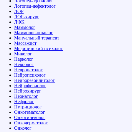
Логопед-афазиолог
Логопед-дефектолог
ЛОР
ЛОР-хирург
ЛФК
Маммолог
Маммолог-онколог
Мануальный терапевт
Массажист
Медицинский психолог
Миколог
Нарколог
Невролог
Невропатолог
Нейропсихолог
Нейрореабилитолог
Нейрофизиолог
Нейрохирург
Неонатолог
Нефролог
Нутрициолог
Онкогематолог
Онкогинеколог
Онкодерматолог
Онколог