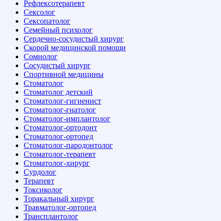
Рефлексотерапевт
Сексолог
Сексопатолог
Семейный психолог
Сердечно-сосудистый хирург
Скорой медицинской помощи
Сомнолог
Сосудистый хирург
Спортивной медицины
Стоматолог
Стоматолог детский
Стоматолог-гигиенист
Стоматолог-гнатолог
Стоматолог-имплантолог
Стоматолог-ортодонт
Стоматолог-ортопед
Стоматолог-пародонтолог
Стоматолог-терапевт
Стоматолог-хирург
Сурдолог
Терапевт
Токсиколог
Торакальный хирург
Травматолог-ортопед
Трансплантолог