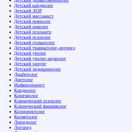
Детский дерматовенеролог
Детский кардиолог
Детский ЛОР
Детский массажист
Детский невролог
Детский онколог
Детский психиатр
Детский психолог
Детский стоматолог
Детский травматолог-ортопед
Детский уролог
Детский уролог-андролог
Детский хирург
Детский эндокринолог
Диабетолог
Диетолог
Инфекционист
Кардиолог
Кинезиолог
Клинический психолог
Клинический фармаколог
Колопроктолог
Косметолог
Липидолог
Логопед