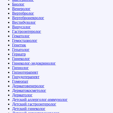
Биолог
Венеролог
Вертебролог
Вертеброневролог
Вестибулолог
Вирусолог
Гастроэнтеролог
Гематолог
Гемостазиолог
Генетик
Гепатолог
Гериатр
Гинеколог
Гинеколог-эндокринолог
Гипнолог
Гипнотерапевт
Гирудотерапевт
Гомеопат
Дерматовенеролог
Дерматокосметолог
Дерматолог
Детский аллерголог-иммунолог
Детский гастроэнтеролог
Детский гинеколог