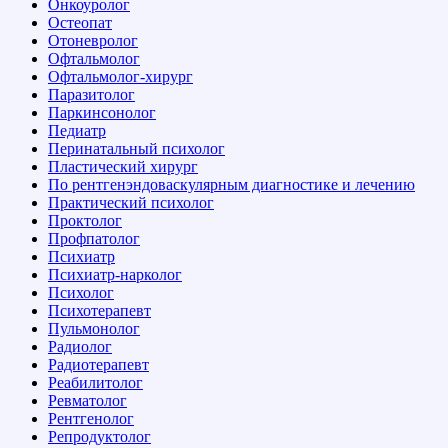
Онкоуролог
Остеопат
Отоневролог
Офтальмолог
Офтальмолог-хирург
Паразитолог
Паркинсонолог
Педиатр
Перинатальный психолог
Пластический хирург
По рентгенэндоваскулярным диагностике и лечению
Практический психолог
Проктолог
Профпатолог
Психиатр
Психиатр-нарколог
Психолог
Психотерапевт
Пульмонолог
Радиолог
Радиотерапевт
Реабилитолог
Ревматолог
Рентгенолог
Репродуктолог