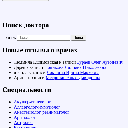
Поиск доктора
Найти:
Новые отзывы о врачах
Людмила Кшимовская
к записи
Зураев Олег Аузбиевич
Дарья
к записи
Новикова Лилиана Николаевна
ираида
к записи
Локшина Ирина Марковна
Арина
к записи
Месропян Эльза Давидовна
Специальности
Акушер-гинеколог
Аллерголог-иммунолог
Анестезиолог-реаниматолог
Аритмолог
Артролог
Бактериолог