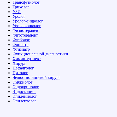
Трансфузиолог
Трихолог
УЗИ
Уролог
Уролог-андролог
Уролог-онколог
Физиотерапевт
Фитотерапевт
Флеболог
Фониатр
Фтизиатр
Функциональной диагностики
Химиотерапевт
Хирург
Цефалголог
Цитолог
Челюстно-лицевой хирург
Эмбриолог
Эндокринолог
Эндоскопист
Эпидемиолог
Эпилептолог