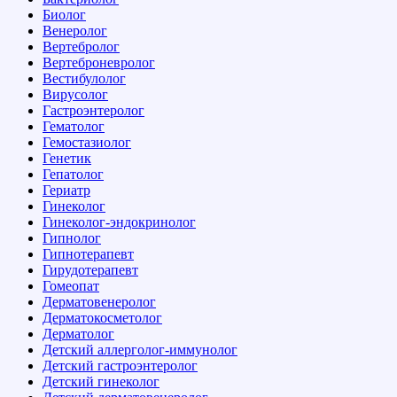
Биолог
Венеролог
Вертебролог
Вертеброневролог
Вестибулолог
Вирусолог
Гастроэнтеролог
Гематолог
Гемостазиолог
Генетик
Гепатолог
Гериатр
Гинеколог
Гинеколог-эндокринолог
Гипнолог
Гипнотерапевт
Гирудотерапевт
Гомеопат
Дерматовенеролог
Дерматокосметолог
Дерматолог
Детский аллерголог-иммунолог
Детский гастроэнтеролог
Детский гинеколог