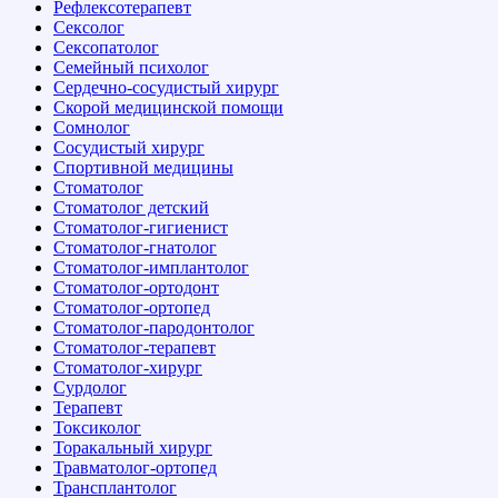
Рефлексотерапевт
Сексолог
Сексопатолог
Семейный психолог
Сердечно-сосудистый хирург
Скорой медицинской помощи
Сомнолог
Сосудистый хирург
Спортивной медицины
Стоматолог
Стоматолог детский
Стоматолог-гигиенист
Стоматолог-гнатолог
Стоматолог-имплантолог
Стоматолог-ортодонт
Стоматолог-ортопед
Стоматолог-пародонтолог
Стоматолог-терапевт
Стоматолог-хирург
Сурдолог
Терапевт
Токсиколог
Торакальный хирург
Травматолог-ортопед
Трансплантолог