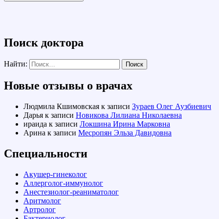
Поиск доктора
Найти:
Новые отзывы о врачах
Людмила Кшимовская
к записи
Зураев Олег Аузбиевич
Дарья
к записи
Новикова Лилиана Николаевна
ираида
к записи
Локшина Ирина Марковна
Арина
к записи
Месропян Эльза Давидовна
Специальности
Акушер-гинеколог
Аллерголог-иммунолог
Анестезиолог-реаниматолог
Аритмолог
Артролог
Бактериолог