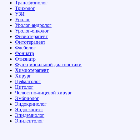
Трансфузиолог
Трихолог
УЗИ
Уролог
Уролог-андролог
Уролог-онколог
Физиотерапевт
Фитотерапевт
Флеболог
Фониатр
Фтизиатр
Функциональной диагностики
Химиотерапевт
Хирург
Цефалголог
Цитолог
Челюстно-лицевой хирург
Эмбриолог
Эндокринолог
Эндоскопист
Эпидемиолог
Эпилептолог