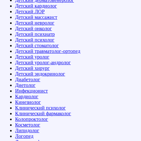
Детский дерматовенеролог
Детский кардиолог
Детский ЛОР
Детский массажист
Детский невролог
Детский онколог
Детский психиатр
Детский психолог
Детский стоматолог
Детский травматолог-ортопед
Детский уролог
Детский уролог-андролог
Детский хирург
Детский эндокринолог
Диабетолог
Диетолог
Инфекционист
Кардиолог
Кинезиолог
Клинический психолог
Клинический фармаколог
Колопроктолог
Косметолог
Липидолог
Логопед