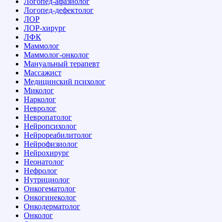
Логопед-афазиолог
Логопед-дефектолог
ЛОР
ЛОР-хирург
ЛФК
Маммолог
Маммолог-онколог
Мануальный терапевт
Массажист
Медицинский психолог
Миколог
Нарколог
Невролог
Невропатолог
Нейропсихолог
Нейрореабилитолог
Нейрофизиолог
Нейрохирург
Неонатолог
Нефролог
Нутрициолог
Онкогематолог
Онкогинеколог
Онкодерматолог
Онколог