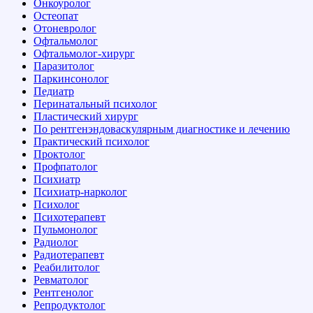
Онкоуролог
Остеопат
Отоневролог
Офтальмолог
Офтальмолог-хирург
Паразитолог
Паркинсонолог
Педиатр
Перинатальный психолог
Пластический хирург
По рентгенэндоваскулярным диагностике и лечению
Практический психолог
Проктолог
Профпатолог
Психиатр
Психиатр-нарколог
Психолог
Психотерапевт
Пульмонолог
Радиолог
Радиотерапевт
Реабилитолог
Ревматолог
Рентгенолог
Репродуктолог