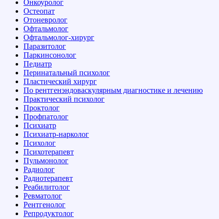
Онкоуролог
Остеопат
Отоневролог
Офтальмолог
Офтальмолог-хирург
Паразитолог
Паркинсонолог
Педиатр
Перинатальный психолог
Пластический хирург
По рентгенэндоваскулярным диагностике и лечению
Практический психолог
Проктолог
Профпатолог
Психиатр
Психиатр-нарколог
Психолог
Психотерапевт
Пульмонолог
Радиолог
Радиотерапевт
Реабилитолог
Ревматолог
Рентгенолог
Репродуктолог