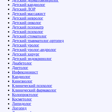
Детский дерматовенеролог
Детский кардиолог
Детский ЛОР
Детский массажист
Детский невролог
Детский онколог
Детский психиатр
Детский психолог
Детский стоматолог
Детский травматолог-ортопед
Детский уролог
Детский уролог-андролог
Детский хирург
Детский эндокринолог
Диабетолог
Диетолог
Инфекционист
Кардиолог
Кинезиолог
Клинический психолог
Клинический фармаколог
Колопроктолог
Косметолог
Липидолог
Логопед