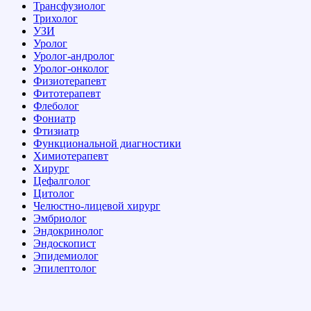
Трансфузиолог
Трихолог
УЗИ
Уролог
Уролог-андролог
Уролог-онколог
Физиотерапевт
Фитотерапевт
Флеболог
Фониатр
Фтизиатр
Функциональной диагностики
Химиотерапевт
Хирург
Цефалголог
Цитолог
Челюстно-лицевой хирург
Эмбриолог
Эндокринолог
Эндоскопист
Эпидемиолог
Эпилептолог