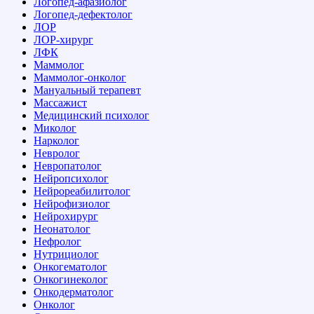
Логопед-афазиолог
Логопед-дефектолог
ЛОР
ЛОР-хирург
ЛФК
Маммолог
Маммолог-онколог
Мануальный терапевт
Массажист
Медицинский психолог
Миколог
Нарколог
Невролог
Невропатолог
Нейропсихолог
Нейрореабилитолог
Нейрофизиолог
Нейрохирург
Неонатолог
Нефролог
Нутрициолог
Онкогематолог
Онкогинеколог
Онкодерматолог
Онколог