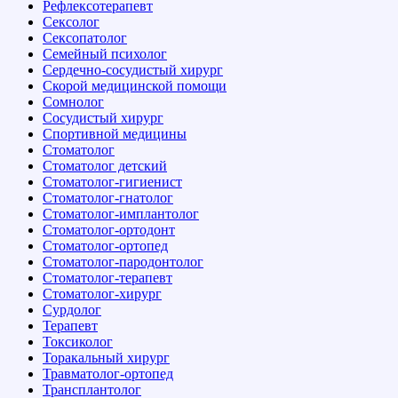
Рефлексотерапевт
Сексолог
Сексопатолог
Семейный психолог
Сердечно-сосудистый хирург
Скорой медицинской помощи
Сомнолог
Сосудистый хирург
Спортивной медицины
Стоматолог
Стоматолог детский
Стоматолог-гигиенист
Стоматолог-гнатолог
Стоматолог-имплантолог
Стоматолог-ортодонт
Стоматолог-ортопед
Стоматолог-пародонтолог
Стоматолог-терапевт
Стоматолог-хирург
Сурдолог
Терапевт
Токсиколог
Торакальный хирург
Травматолог-ортопед
Трансплантолог