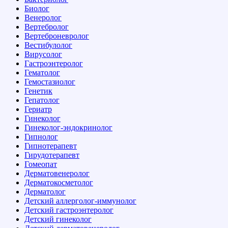
Биолог
Венеролог
Вертебролог
Вертеброневролог
Вестибулолог
Вирусолог
Гастроэнтеролог
Гематолог
Гемостазиолог
Генетик
Гепатолог
Гериатр
Гинеколог
Гинеколог-эндокринолог
Гипнолог
Гипнотерапевт
Гирудотерапевт
Гомеопат
Дерматовенеролог
Дерматокосметолог
Дерматолог
Детский аллерголог-иммунолог
Детский гастроэнтеролог
Детский гинеколог