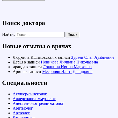
Поиск доктора
Найти:
Новые отзывы о врачах
Людмила Кшимовская
к записи
Зураев Олег Аузбиевич
Дарья
к записи
Новикова Лилиана Николаевна
ираида
к записи
Локшина Ирина Марковна
Арина
к записи
Месропян Эльза Давидовна
Специальности
Акушер-гинеколог
Аллерголог-иммунолог
Анестезиолог-реаниматолог
Аритмолог
Артролог
Бактериолог