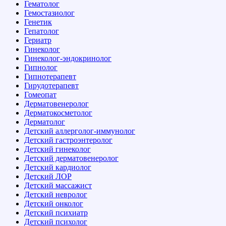
Гематолог
Гемостазиолог
Генетик
Гепатолог
Гериатр
Гинеколог
Гинеколог-эндокринолог
Гипнолог
Гипнотерапевт
Гирудотерапевт
Гомеопат
Дерматовенеролог
Дерматокосметолог
Дерматолог
Детский аллерголог-иммунолог
Детский гастроэнтеролог
Детский гинеколог
Детский дерматовенеролог
Детский кардиолог
Детский ЛОР
Детский массажист
Детский невролог
Детский онколог
Детский психиатр
Детский психолог