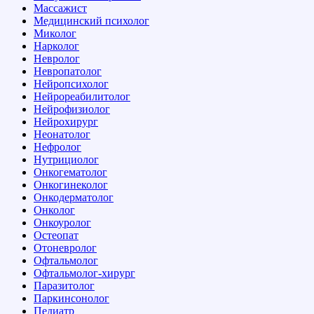
Массажист
Медицинский психолог
Миколог
Нарколог
Невролог
Невропатолог
Нейропсихолог
Нейрореабилитолог
Нейрофизиолог
Нейрохирург
Неонатолог
Нефролог
Нутрициолог
Онкогематолог
Онкогинеколог
Онкодерматолог
Онколог
Онкоуролог
Остеопат
Отоневролог
Офтальмолог
Офтальмолог-хирург
Паразитолог
Паркинсонолог
Педиатр