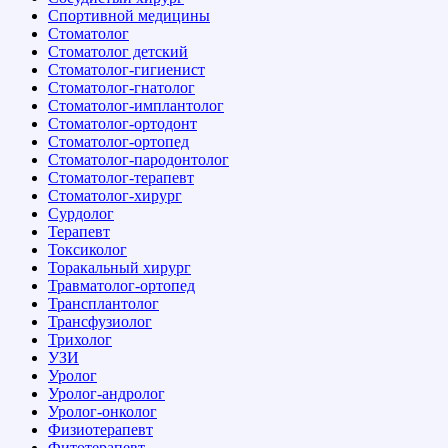
Спортивной медицины
Стоматолог
Стоматолог детский
Стоматолог-гигиенист
Стоматолог-гнатолог
Стоматолог-имплантолог
Стоматолог-ортодонт
Стоматолог-ортопед
Стоматолог-пародонтолог
Стоматолог-терапевт
Стоматолог-хирург
Сурдолог
Терапевт
Токсиколог
Торакальный хирург
Травматолог-ортопед
Трансплантолог
Трансфузиолог
Трихолог
УЗИ
Уролог
Уролог-андролог
Уролог-онколог
Физиотерапевт
Фитотерапевт