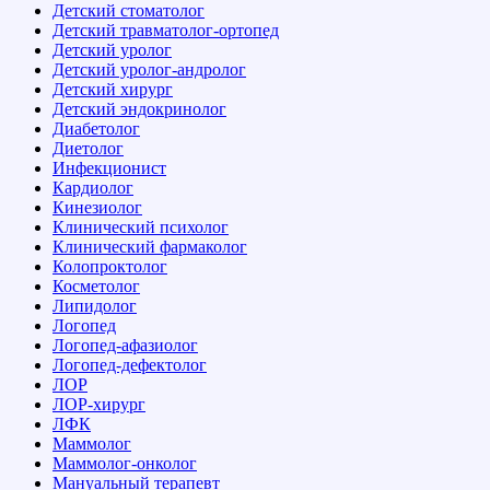
Детский стоматолог
Детский травматолог-ортопед
Детский уролог
Детский уролог-андролог
Детский хирург
Детский эндокринолог
Диабетолог
Диетолог
Инфекционист
Кардиолог
Кинезиолог
Клинический психолог
Клинический фармаколог
Колопроктолог
Косметолог
Липидолог
Логопед
Логопед-афазиолог
Логопед-дефектолог
ЛОР
ЛОР-хирург
ЛФК
Маммолог
Маммолог-онколог
Мануальный терапевт