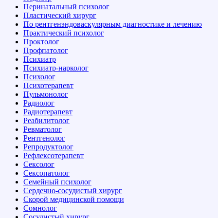
Перинатальный психолог
Пластический хирург
По рентгенэндоваскулярным диагностике и лечению
Практический психолог
Проктолог
Профпатолог
Психиатр
Психиатр-нарколог
Психолог
Психотерапевт
Пульмонолог
Радиолог
Радиотерапевт
Реабилитолог
Ревматолог
Рентгенолог
Репродуктолог
Рефлексотерапевт
Сексолог
Сексопатолог
Семейный психолог
Сердечно-сосудистый хирург
Скорой медицинской помощи
Сомнолог
Сосудистый хирург