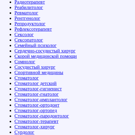
Радиотерапевт
Реабилитолог
Ревматолог
Рентгенолог
Репродуктолог
Рефлексотерапевт
Сексолог
Сексопатолог
Семейный психолог
Сердечно-сосудистый хирург
Скорой медицинской помощи
Сомнолог
Сосудистый хирург
Спортивной медицины
Стоматолог
Стоматолог детский
Стоматолог-гигиенист
Стоматолог-гнатолог
Стоматолог-имплантолог
Стоматолог-ортодонт
Стоматолог-ортопед
Стоматолог-пародонтолог
Стоматолог-терапевт
Стоматолог-хирург
Сурдолог