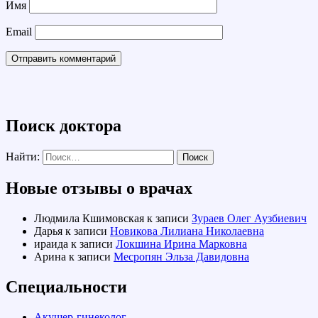
Имя
Email
Поиск доктора
Найти:
Новые отзывы о врачах
Людмила Кшимовская
к записи
Зураев Олег Аузбиевич
Дарья
к записи
Новикова Лилиана Николаевна
ираида
к записи
Локшина Ирина Марковна
Арина
к записи
Месропян Эльза Давидовна
Специальности
Акушер-гинеколог