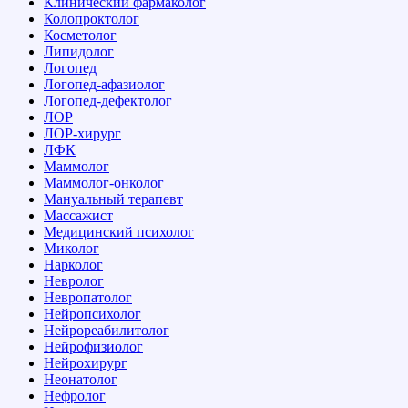
Клинический фармаколог
Колопроктолог
Косметолог
Липидолог
Логопед
Логопед-афазиолог
Логопед-дефектолог
ЛОР
ЛОР-хирург
ЛФК
Маммолог
Маммолог-онколог
Мануальный терапевт
Массажист
Медицинский психолог
Миколог
Нарколог
Невролог
Невропатолог
Нейропсихолог
Нейрореабилитолог
Нейрофизиолог
Нейрохирург
Неонатолог
Нефролог