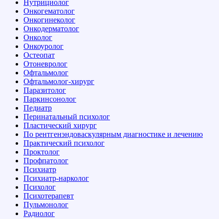
Нутрициолог
Онкогематолог
Онкогинеколог
Онкодерматолог
Онколог
Онкоуролог
Остеопат
Отоневролог
Офтальмолог
Офтальмолог-хирург
Паразитолог
Паркинсонолог
Педиатр
Перинатальный психолог
Пластический хирург
По рентгенэндоваскулярным диагностике и лечению
Практический психолог
Проктолог
Профпатолог
Психиатр
Психиатр-нарколог
Психолог
Психотерапевт
Пульмонолог
Радиолог