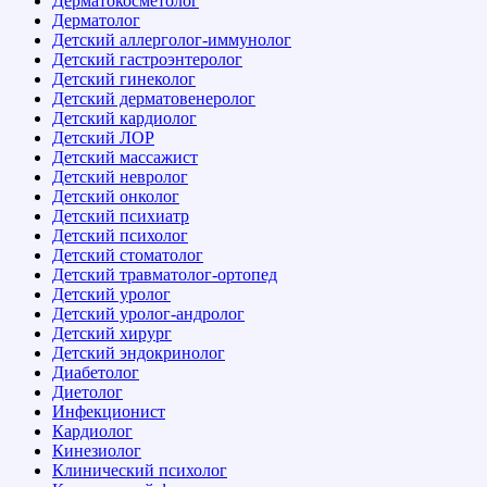
Дерматокосметолог
Дерматолог
Детский аллерголог-иммунолог
Детский гастроэнтеролог
Детский гинеколог
Детский дерматовенеролог
Детский кардиолог
Детский ЛОР
Детский массажист
Детский невролог
Детский онколог
Детский психиатр
Детский психолог
Детский стоматолог
Детский травматолог-ортопед
Детский уролог
Детский уролог-андролог
Детский хирург
Детский эндокринолог
Диабетолог
Диетолог
Инфекционист
Кардиолог
Кинезиолог
Клинический психолог