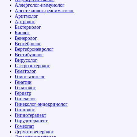
Аллерголог-иммунолог
Анестезиолог-реаниматолог
Аритмолог
Артролог
Бактериолог
Биолог
Венеролог
Вертебролог
Вертеброневролог
Вестибулолог
Вирусолог
Гастроэнтеролог
Гематолог
Гемостазиолог
Генетик
Гепатолог
Гериатр
Гинеколог
Гинеколог-эндокринолог
Гипнолог
Гипнотерапевт
Гирудотерапевт
Гомеопат
Дерматовенеролог