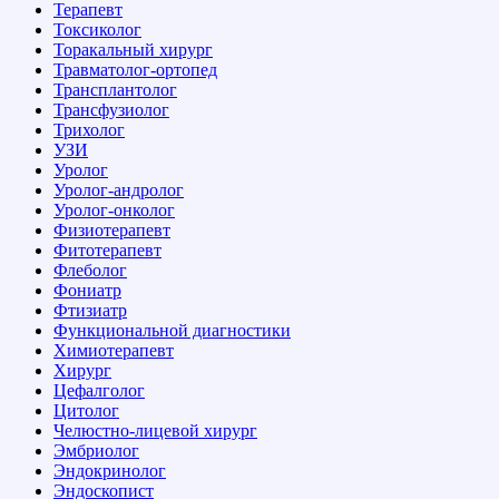
Терапевт
Токсиколог
Торакальный хирург
Травматолог-ортопед
Трансплантолог
Трансфузиолог
Трихолог
УЗИ
Уролог
Уролог-андролог
Уролог-онколог
Физиотерапевт
Фитотерапевт
Флеболог
Фониатр
Фтизиатр
Функциональной диагностики
Химиотерапевт
Хирург
Цефалголог
Цитолог
Челюстно-лицевой хирург
Эмбриолог
Эндокринолог
Эндоскопист