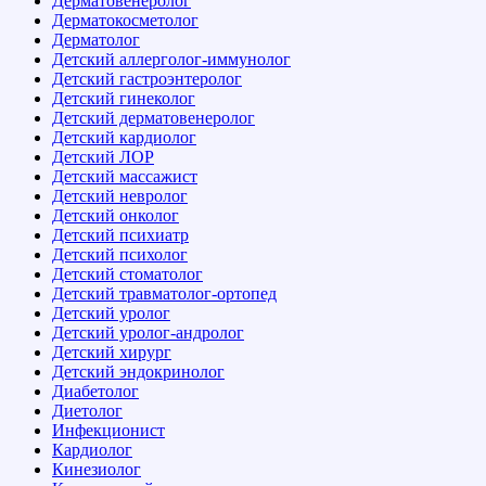
Дерматовенеролог
Дерматокосметолог
Дерматолог
Детский аллерголог-иммунолог
Детский гастроэнтеролог
Детский гинеколог
Детский дерматовенеролог
Детский кардиолог
Детский ЛОР
Детский массажист
Детский невролог
Детский онколог
Детский психиатр
Детский психолог
Детский стоматолог
Детский травматолог-ортопед
Детский уролог
Детский уролог-андролог
Детский хирург
Детский эндокринолог
Диабетолог
Диетолог
Инфекционист
Кардиолог
Кинезиолог