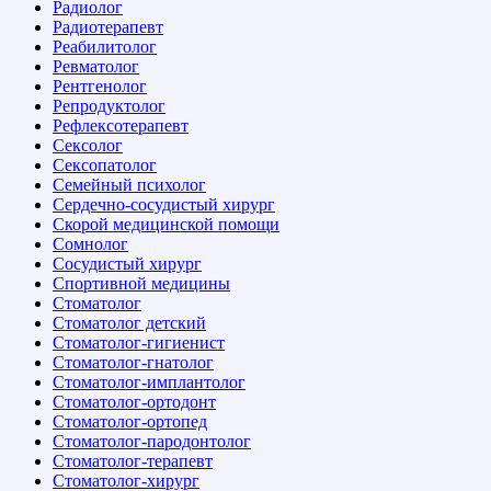
Радиолог
Радиотерапевт
Реабилитолог
Ревматолог
Рентгенолог
Репродуктолог
Рефлексотерапевт
Сексолог
Сексопатолог
Семейный психолог
Сердечно-сосудистый хирург
Скорой медицинской помощи
Сомнолог
Сосудистый хирург
Спортивной медицины
Стоматолог
Стоматолог детский
Стоматолог-гигиенист
Стоматолог-гнатолог
Стоматолог-имплантолог
Стоматолог-ортодонт
Стоматолог-ортопед
Стоматолог-пародонтолог
Стоматолог-терапевт
Стоматолог-хирург