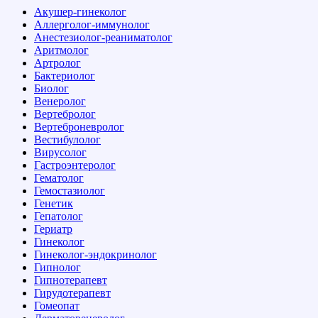
Акушер-гинеколог
Аллерголог-иммунолог
Анестезиолог-реаниматолог
Аритмолог
Артролог
Бактериолог
Биолог
Венеролог
Вертебролог
Вертеброневролог
Вестибулолог
Вирусолог
Гастроэнтеролог
Гематолог
Гемостазиолог
Генетик
Гепатолог
Гериатр
Гинеколог
Гинеколог-эндокринолог
Гипнолог
Гипнотерапевт
Гирудотерапевт
Гомеопат