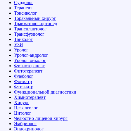
Сурдолог
Терапевт
Токсиколог
Торакальный хирург
Травматолог-ортопед
Трансплантолог
Трансфузиолог
Трихолог
УЗИ
Уролог
Уролог-андролог
Уролог-онколог
Физиотерапевт
Фитотерапевт
Флеболог
Фониатр
Фтизиатр
Функциональной диагностики
Химиотерапевт
Хирург
Цефалголог
Цитолог
Челюстно-лицевой хирург
Эмбриолог
Эндокринолог