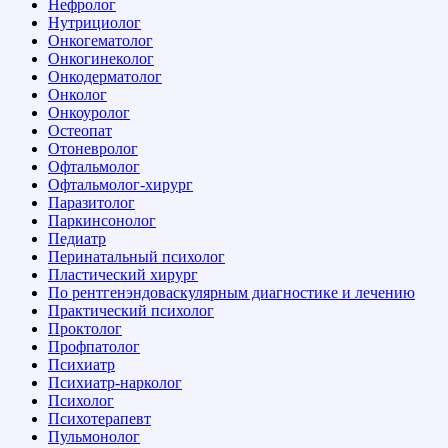
Нефролог
Нутрициолог
Онкогематолог
Онкогинеколог
Онкодерматолог
Онколог
Онкоуролог
Остеопат
Отоневролог
Офтальмолог
Офтальмолог-хирург
Паразитолог
Паркинсонолог
Педиатр
Перинатальный психолог
Пластический хирург
По рентгенэндоваскулярным диагностике и лечению
Практический психолог
Проктолог
Профпатолог
Психиатр
Психиатр-нарколог
Психолог
Психотерапевт
Пульмонолог