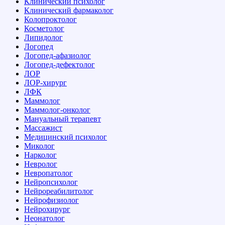
Клинический психолог
Клинический фармаколог
Колопроктолог
Косметолог
Липидолог
Логопед
Логопед-афазиолог
Логопед-дефектолог
ЛОР
ЛОР-хирург
ЛФК
Маммолог
Маммолог-онколог
Мануальный терапевт
Массажист
Медицинский психолог
Миколог
Нарколог
Невролог
Невропатолог
Нейропсихолог
Нейрореабилитолог
Нейрофизиолог
Нейрохирург
Неонатолог