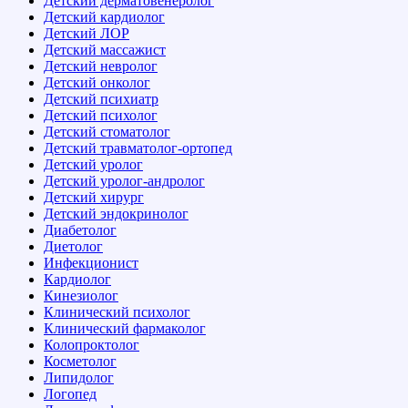
Детский дерматовенеролог
Детский кардиолог
Детский ЛОР
Детский массажист
Детский невролог
Детский онколог
Детский психиатр
Детский психолог
Детский стоматолог
Детский травматолог-ортопед
Детский уролог
Детский уролог-андролог
Детский хирург
Детский эндокринолог
Диабетолог
Диетолог
Инфекционист
Кардиолог
Кинезиолог
Клинический психолог
Клинический фармаколог
Колопроктолог
Косметолог
Липидолог
Логопед