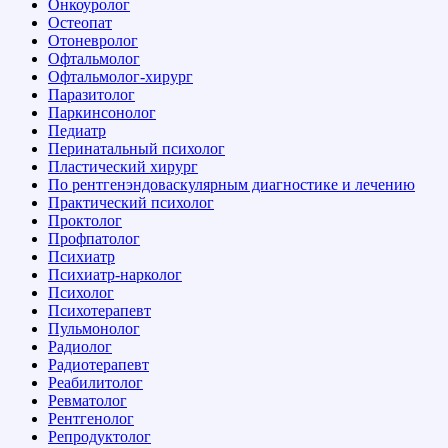
Онкоуролог
Остеопат
Отоневролог
Офтальмолог
Офтальмолог-хирург
Паразитолог
Паркинсонолог
Педиатр
Перинатальный психолог
Пластический хирург
По рентгенэндоваскулярным диагностике и лечению
Практический психолог
Проктолог
Профпатолог
Психиатр
Психиатр-нарколог
Психолог
Психотерапевт
Пульмонолог
Радиолог
Радиотерапевт
Реабилитолог
Ревматолог
Рентгенолог
Репродуктолог