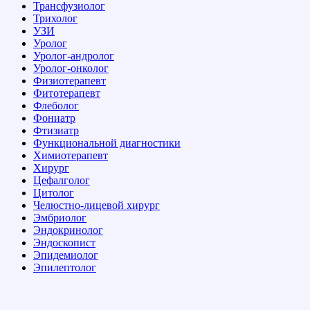
Трансфузиолог
Трихолог
УЗИ
Уролог
Уролог-андролог
Уролог-онколог
Физиотерапевт
Фитотерапевт
Флеболог
Фониатр
Фтизиатр
Функциональной диагностики
Химиотерапевт
Хирург
Цефалголог
Цитолог
Челюстно-лицевой хирург
Эмбриолог
Эндокринолог
Эндоскопист
Эпидемиолог
Эпилептолог