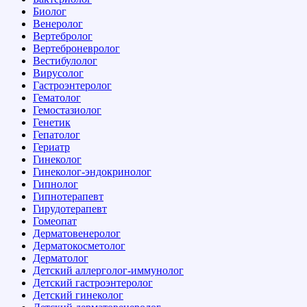
Биолог
Венеролог
Вертебролог
Вертеброневролог
Вестибулолог
Вирусолог
Гастроэнтеролог
Гематолог
Гемостазиолог
Генетик
Гепатолог
Гериатр
Гинеколог
Гинеколог-эндокринолог
Гипнолог
Гипнотерапевт
Гирудотерапевт
Гомеопат
Дерматовенеролог
Дерматокосметолог
Дерматолог
Детский аллерголог-иммунолог
Детский гастроэнтеролог
Детский гинеколог