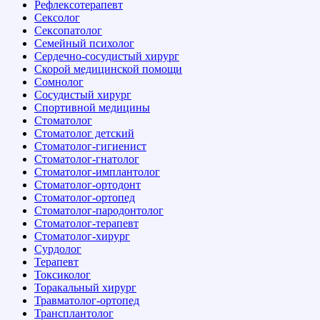
Рефлексотерапевт
Сексолог
Сексопатолог
Семейный психолог
Сердечно-сосудистый хирург
Скорой медицинской помощи
Сомнолог
Сосудистый хирург
Спортивной медицины
Стоматолог
Стоматолог детский
Стоматолог-гигиенист
Стоматолог-гнатолог
Стоматолог-имплантолог
Стоматолог-ортодонт
Стоматолог-ортопед
Стоматолог-пародонтолог
Стоматолог-терапевт
Стоматолог-хирург
Сурдолог
Терапевт
Токсиколог
Торакальный хирург
Травматолог-ортопед
Трансплантолог