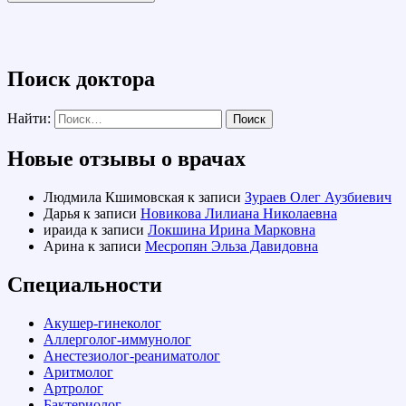
Поиск доктора
Найти:
Новые отзывы о врачах
Людмила Кшимовская
к записи
Зураев Олег Аузбиевич
Дарья
к записи
Новикова Лилиана Николаевна
ираида
к записи
Локшина Ирина Марковна
Арина
к записи
Месропян Эльза Давидовна
Специальности
Акушер-гинеколог
Аллерголог-иммунолог
Анестезиолог-реаниматолог
Аритмолог
Артролог
Бактериолог