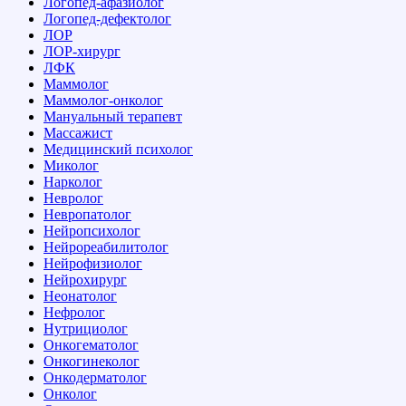
Логопед-афазиолог
Логопед-дефектолог
ЛОР
ЛОР-хирург
ЛФК
Маммолог
Маммолог-онколог
Мануальный терапевт
Массажист
Медицинский психолог
Миколог
Нарколог
Невролог
Невропатолог
Нейропсихолог
Нейрореабилитолог
Нейрофизиолог
Нейрохирург
Неонатолог
Нефролог
Нутрициолог
Онкогематолог
Онкогинеколог
Онкодерматолог
Онколог