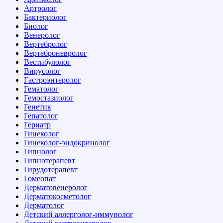
Артролог
Бактериолог
Биолог
Венеролог
Вертебролог
Вертеброневролог
Вестибулолог
Вирусолог
Гастроэнтеролог
Гематолог
Гемостазиолог
Генетик
Гепатолог
Гериатр
Гинеколог
Гинеколог-эндокринолог
Гипнолог
Гипнотерапевт
Гирудотерапевт
Гомеопат
Дерматовенеролог
Дерматокосметолог
Дерматолог
Детский аллерголог-иммунолог