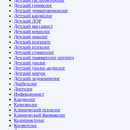
Детский гастроэнтеролог
Детский гинеколог
Детский дерматовенеролог
Детский кардиолог
Детский ЛОР
Детский массажист
Детский невролог
Детский онколог
Детский психиатр
Детский психолог
Детский стоматолог
Детский травматолог-ортопед
Детский уролог
Детский уролог-андролог
Детский хирург
Детский эндокринолог
Диабетолог
Диетолог
Инфекционист
Кардиолог
Кинезиолог
Клинический психолог
Клинический фармаколог
Колопроктолог
Косметолог