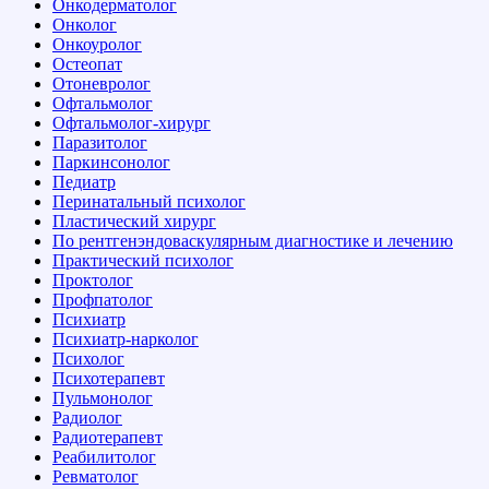
Онкодерматолог
Онколог
Онкоуролог
Остеопат
Отоневролог
Офтальмолог
Офтальмолог-хирург
Паразитолог
Паркинсонолог
Педиатр
Перинатальный психолог
Пластический хирург
По рентгенэндоваскулярным диагностике и лечению
Практический психолог
Проктолог
Профпатолог
Психиатр
Психиатр-нарколог
Психолог
Психотерапевт
Пульмонолог
Радиолог
Радиотерапевт
Реабилитолог
Ревматолог