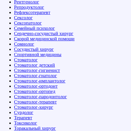
Рентгенолог
Репродуктолог
Рефлексотерапевт
Сексолог
Сексопатолог
Семейный психолог
Сердечно-сосудистый хирург
Скорой медицинской помощи
Сомнолог
Сосудистый хирург
Спортивной медицины
Стоматолог
Стоматолог детский
Стоматолог-гигиенист
Стоматолог-гнатолог
Стоматолог-имплантолог
Стоматолог-ортодонт
Стоматолог-ортопед
Стоматолог-пародонтолог
Стоматолог-терапевт
Стоматолог-хирург
Сурдолог
Терапевт
Токсиколог
Торакальный хирург