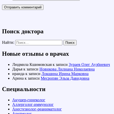
Поиск доктора
Найти:
Новые отзывы о врачах
Людмила Кшимовская
к записи
Зураев Олег Аузбиевич
Дарья
к записи
Новикова Лилиана Николаевна
ираида
к записи
Локшина Ирина Марковна
Арина
к записи
Месропян Эльза Давидовна
Специальности
Акушер-гинеколог
Аллерголог-иммунолог
Анестезиолог-реаниматолог
Аритмолог