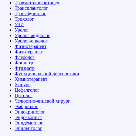
Травматолог-ортопед
Трансплантолог
Трансфузиолог
Трихолог
УЗИ
Уролог
Уролог-андролог
Уролог-онколог
Физиотерапевт
Фитотерапевт
Флеболог
Фониатр
Фтизиатр
Функциональной диагностики
Химиотерапевт
Хирург
Цефалголог
Цитолог
Челюстно-лицевой хирург
Эмбриолог
Эндокринолог
Эндоскопист
Эпидемиолог
Эпилептолог