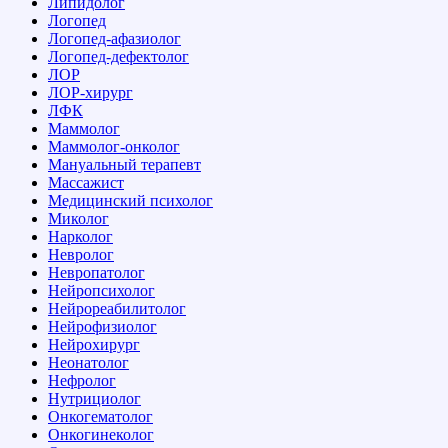
Липидолог
Логопед
Логопед-афазиолог
Логопед-дефектолог
ЛОР
ЛОР-хирург
ЛФК
Маммолог
Маммолог-онколог
Мануальный терапевт
Массажист
Медицинский психолог
Миколог
Нарколог
Невролог
Невропатолог
Нейропсихолог
Нейрореабилитолог
Нейрофизиолог
Нейрохирург
Неонатолог
Нефролог
Нутрициолог
Онкогематолог
Онкогинеколог