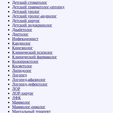
Детский стоматолог
Детский травматолог-ортопед
Детский уролог
Детский уролог-андролог
Детский хирург
Детский эндокринолог
Диабетолог
Диетолог
Инфекционист
Кардиолог
Кинезиолог
Клинический психолог
Клинический фармаколог
Колопроктолог
Косметолог
Липидолог
Логопед
Логопед-афазиолог
Логопед-дефектолог
ЛОР
ЛОР-хирург
ЛФК
Маммолог
Маммолог-онколог
Мануальный терапевт