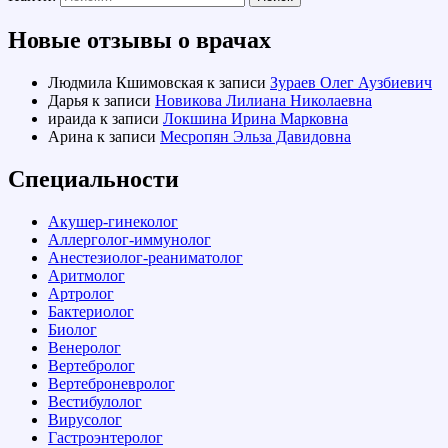
Новые отзывы о врачах
Людмила Кшимовская
к записи
Зураев Олег Аузбиевич
Дарья
к записи
Новикова Лилиана Николаевна
ираида
к записи
Локшина Ирина Марковна
Арина
к записи
Месропян Эльза Давидовна
Специальности
Акушер-гинеколог
Аллерголог-иммунолог
Анестезиолог-реаниматолог
Аритмолог
Артролог
Бактериолог
Биолог
Венеролог
Вертебролог
Вертеброневролог
Вестибулолог
Вирусолог
Гастроэнтеролог