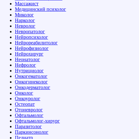
Массажист
Медицинский психолог
Миколог
Нарколог
Невролог
Невропатолог
Нейропсихолог
Нейрореабилитолог
Нейрофизиолог
Нейрохирург
Неонатолог
Нефролог
Нутрициолог
Онкогематолог
Онкогинеколог
Онкодерматолог
Онколог
Онкоуролог
Остеопат
Отоневролог
Офтальмолог
Офтальмолог-хирург
Паразитолог
Паркинсонолог
Педиатр