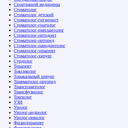
Спортивной медицины
Стоматолог
Стоматолог детский
Стоматолог-гигиенист
Стоматолог-гнатолог
Стоматолог-имплантолог
Стоматолог-ортодонт
Стоматолог-ортопед
Стоматолог-пародонтолог
Стоматолог-терапевт
Стоматолог-хирург
Сурдолог
Терапевт
Токсиколог
Торакальный хирург
Травматолог-ортопед
Трансплантолог
Трансфузиолог
Трихолог
УЗИ
Уролог
Уролог-андролог
Уролог-онколог
Физиотерапевт
Фитотерапевт