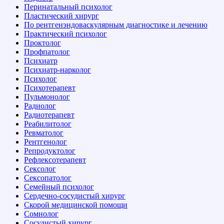
Перинатальный психолог
Пластический хирург
По рентгенэндоваскулярным диагностике и лечению
Практический психолог
Проктолог
Профпатолог
Психиатр
Психиатр-нарколог
Психолог
Психотерапевт
Пульмонолог
Радиолог
Радиотерапевт
Реабилитолог
Ревматолог
Рентгенолог
Репродуктолог
Рефлексотерапевт
Сексолог
Сексопатолог
Семейный психолог
Сердечно-сосудистый хирург
Скорой медицинской помощи
Сомнолог
Сосудистый хирург