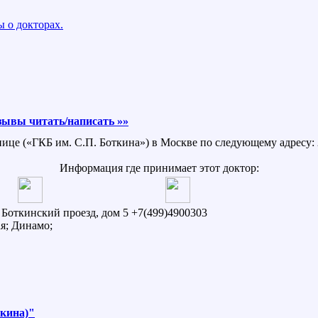
 о докторах.
зывы читать/написать »»
нице («ГКБ им. С.П. Боткина») в Москве по следующему адресу: 
Информация где принимает этот доктор:
й Боткинский проезд, дом 5
+7(499)4900303
я; Динамо;
ткина)"