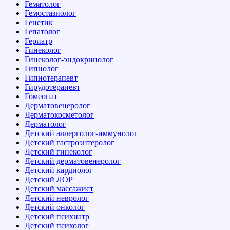
Гематолог
Гемостазиолог
Генетик
Гепатолог
Гериатр
Гинеколог
Гинеколог-эндокринолог
Гипнолог
Гипнотерапевт
Гирудотерапевт
Гомеопат
Дерматовенеролог
Дерматокосметолог
Дерматолог
Детский аллерголог-иммунолог
Детский гастроэнтеролог
Детский гинеколог
Детский дерматовенеролог
Детский кардиолог
Детский ЛОР
Детский массажист
Детский невролог
Детский онколог
Детский психиатр
Детский психолог