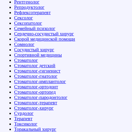
Рентгенолог
Репродуктолог
Рефлексотерапевт
Сексолог
Сексопатолог
Семейный психолог
Сердечно-сосудистый хирург
Скорой медицинской помощи
Сомнолог
Сосудистый хирург
Спортивной медицины
Стоматолог
Стоматолог детский
Стоматолог-гигиенист
Стоматолог-гнатолог
Стоматолог-имплантолог
Стоматолог-ортодонт
Стоматолог-ортопед
Стоматолог-пародонтолог
Стоматолог-терапевт
Стоматолог-хирург
Сурдолог
Терапевт
Токсиколог
Торакальный хирург