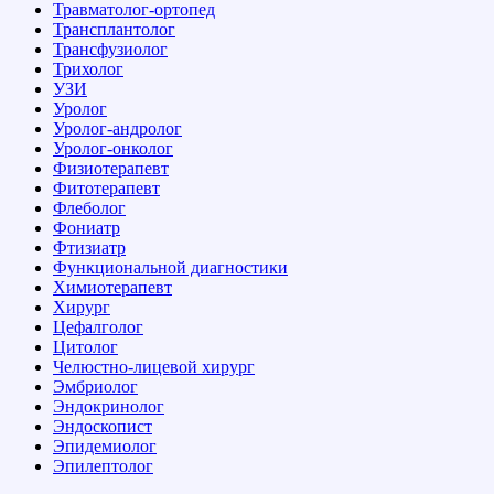
Травматолог-ортопед
Трансплантолог
Трансфузиолог
Трихолог
УЗИ
Уролог
Уролог-андролог
Уролог-онколог
Физиотерапевт
Фитотерапевт
Флеболог
Фониатр
Фтизиатр
Функциональной диагностики
Химиотерапевт
Хирург
Цефалголог
Цитолог
Челюстно-лицевой хирург
Эмбриолог
Эндокринолог
Эндоскопист
Эпидемиолог
Эпилептолог