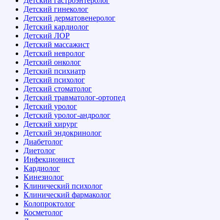
Детский гастроэнтеролог
Детский гинеколог
Детский дерматовенеролог
Детский кардиолог
Детский ЛОР
Детский массажист
Детский невролог
Детский онколог
Детский психиатр
Детский психолог
Детский стоматолог
Детский травматолог-ортопед
Детский уролог
Детский уролог-андролог
Детский хирург
Детский эндокринолог
Диабетолог
Диетолог
Инфекционист
Кардиолог
Кинезиолог
Клинический психолог
Клинический фармаколог
Колопроктолог
Косметолог