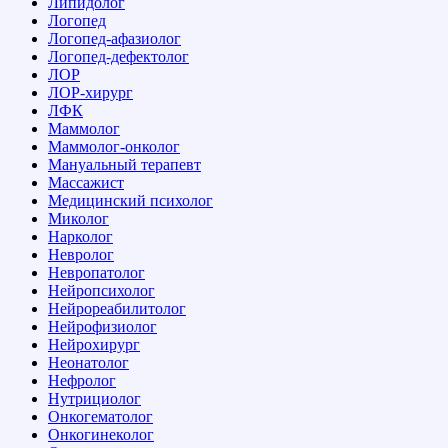
Липидолог
Логопед
Логопед-афазиолог
Логопед-дефектолог
ЛОР
ЛОР-хирург
ЛФК
Маммолог
Маммолог-онколог
Мануальный терапевт
Массажист
Медицинский психолог
Миколог
Нарколог
Невролог
Невропатолог
Нейропсихолог
Нейрореабилитолог
Нейрофизиолог
Нейрохирург
Неонатолог
Нефролог
Нутрициолог
Онкогематолог
Онкогинеколог