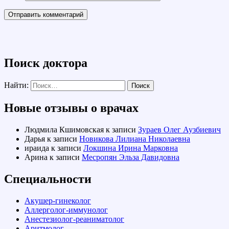
Поиск доктора
Найти:
Новые отзывы о врачах
Людмила Кшимовская
к записи
Зураев Олег Аузбиевич
Дарья
к записи
Новикова Лилиана Николаевна
ираида
к записи
Локшина Ирина Марковна
Арина
к записи
Месропян Эльза Давидовна
Специальности
Акушер-гинеколог
Аллерголог-иммунолог
Анестезиолог-реаниматолог
Аритмолог