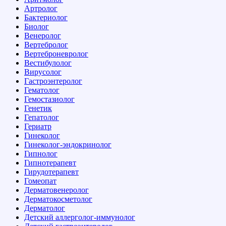
Артролог
Бактериолог
Биолог
Венеролог
Вертебролог
Вертеброневролог
Вестибулолог
Вирусолог
Гастроэнтеролог
Гематолог
Гемостазиолог
Генетик
Гепатолог
Гериатр
Гинеколог
Гинеколог-эндокринолог
Гипнолог
Гипнотерапевт
Гирудотерапевт
Гомеопат
Дерматовенеролог
Дерматокосметолог
Дерматолог
Детский аллерголог-иммунолог