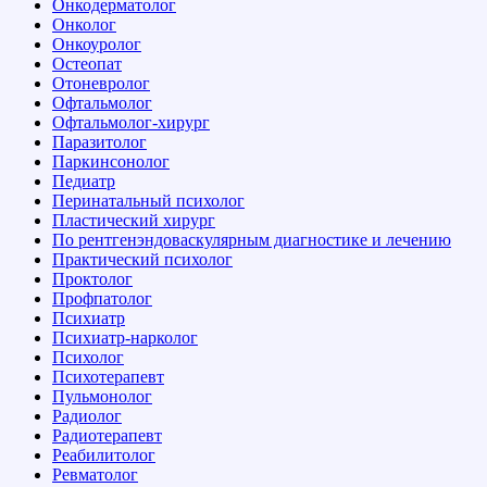
Онкодерматолог
Онколог
Онкоуролог
Остеопат
Отоневролог
Офтальмолог
Офтальмолог-хирург
Паразитолог
Паркинсонолог
Педиатр
Перинатальный психолог
Пластический хирург
По рентгенэндоваскулярным диагностике и лечению
Практический психолог
Проктолог
Профпатолог
Психиатр
Психиатр-нарколог
Психолог
Психотерапевт
Пульмонолог
Радиолог
Радиотерапевт
Реабилитолог
Ревматолог