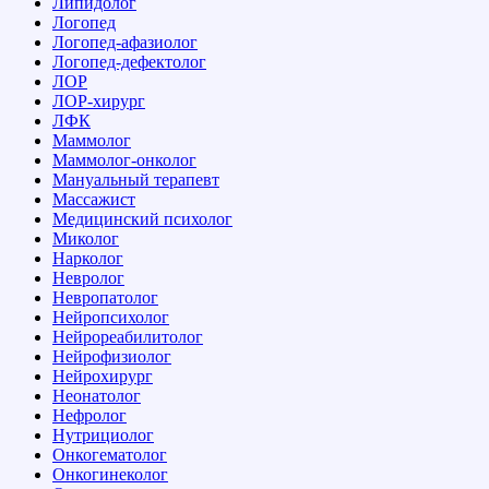
Липидолог
Логопед
Логопед-афазиолог
Логопед-дефектолог
ЛОР
ЛОР-хирург
ЛФК
Маммолог
Маммолог-онколог
Мануальный терапевт
Массажист
Медицинский психолог
Миколог
Нарколог
Невролог
Невропатолог
Нейропсихолог
Нейрореабилитолог
Нейрофизиолог
Нейрохирург
Неонатолог
Нефролог
Нутрициолог
Онкогематолог
Онкогинеколог