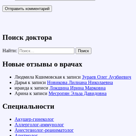
Поиск доктора
Найти:
Новые отзывы о врачах
Людмила Кшимовская
к записи
Зураев Олег Аузбиевич
Дарья
к записи
Новикова Лилиана Николаевна
ираида
к записи
Локшина Ирина Марковна
Арина
к записи
Месропян Эльза Давидовна
Специальности
Акушер-гинеколог
Аллерголог-иммунолог
Анестезиолог-реаниматолог
Аритмолог