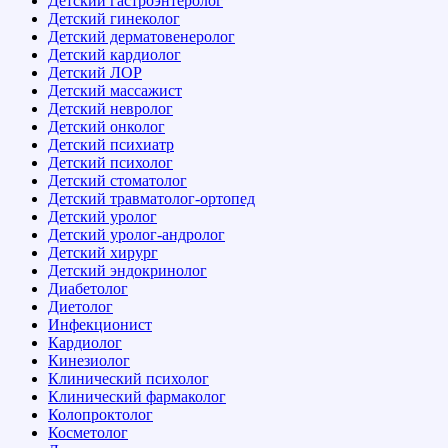
Детский гастроэнтеролог
Детский гинеколог
Детский дерматовенеролог
Детский кардиолог
Детский ЛОР
Детский массажист
Детский невролог
Детский онколог
Детский психиатр
Детский психолог
Детский стоматолог
Детский травматолог-ортопед
Детский уролог
Детский уролог-андролог
Детский хирург
Детский эндокринолог
Диабетолог
Диетолог
Инфекционист
Кардиолог
Кинезиолог
Клинический психолог
Клинический фармаколог
Колопроктолог
Косметолог