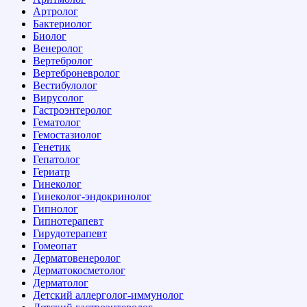
Артролог
Бактериолог
Биолог
Венеролог
Вертебролог
Вертеброневролог
Вестибулолог
Вирусолог
Гастроэнтеролог
Гематолог
Гемостазиолог
Генетик
Гепатолог
Гериатр
Гинеколог
Гинеколог-эндокринолог
Гипнолог
Гипнотерапевт
Гирудотерапевт
Гомеопат
Дерматовенеролог
Дерматокосметолог
Дерматолог
Детский аллерголог-иммунолог