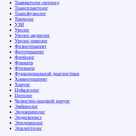
Травматолог-ортопед
Трансплантолог
Трансфузиолог
Трихолог
УЗИ
Уролог
Уролог-андролог
Уролог-онколог
Физиотерапевт
Фитотерапевт
Флеболог
Фониатр
Фтизиатр
Функциональной диагностики
Химиотерапевт
Хирург
Цефалголог
Цитолог
Челюстно-лицевой хирург
Эмбриолог
Эндокринолог
Эндоскопист
Эпидемиолог
Эпилептолог