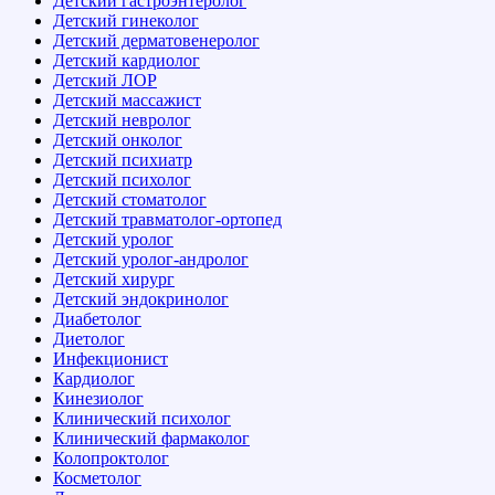
Детский гастроэнтеролог
Детский гинеколог
Детский дерматовенеролог
Детский кардиолог
Детский ЛОР
Детский массажист
Детский невролог
Детский онколог
Детский психиатр
Детский психолог
Детский стоматолог
Детский травматолог-ортопед
Детский уролог
Детский уролог-андролог
Детский хирург
Детский эндокринолог
Диабетолог
Диетолог
Инфекционист
Кардиолог
Кинезиолог
Клинический психолог
Клинический фармаколог
Колопроктолог
Косметолог