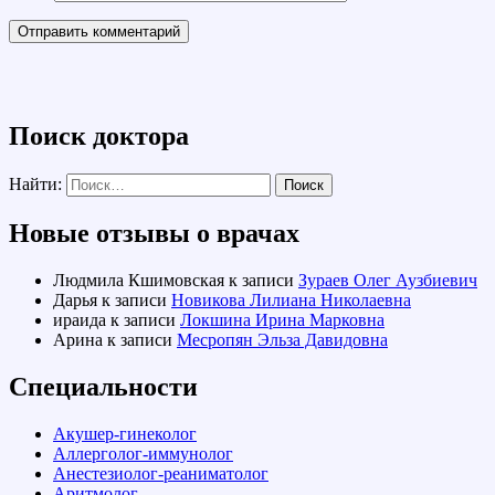
Поиск доктора
Найти:
Новые отзывы о врачах
Людмила Кшимовская
к записи
Зураев Олег Аузбиевич
Дарья
к записи
Новикова Лилиана Николаевна
ираида
к записи
Локшина Ирина Марковна
Арина
к записи
Месропян Эльза Давидовна
Специальности
Акушер-гинеколог
Аллерголог-иммунолог
Анестезиолог-реаниматолог
Аритмолог