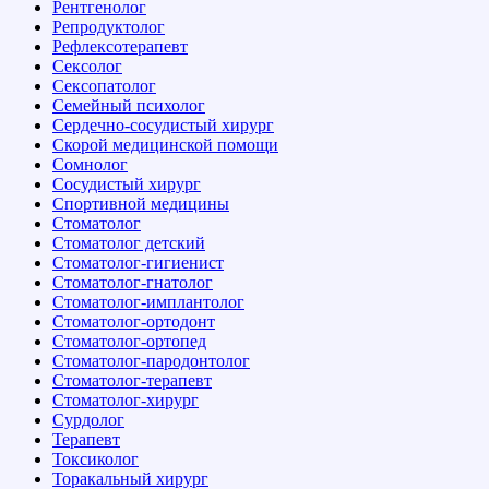
Рентгенолог
Репродуктолог
Рефлексотерапевт
Сексолог
Сексопатолог
Семейный психолог
Сердечно-сосудистый хирург
Скорой медицинской помощи
Сомнолог
Сосудистый хирург
Спортивной медицины
Стоматолог
Стоматолог детский
Стоматолог-гигиенист
Стоматолог-гнатолог
Стоматолог-имплантолог
Стоматолог-ортодонт
Стоматолог-ортопед
Стоматолог-пародонтолог
Стоматолог-терапевт
Стоматолог-хирург
Сурдолог
Терапевт
Токсиколог
Торакальный хирург