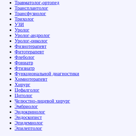
Травматолог-ортопед
Трансплантолог
Трансфузиолог
Трихолог
УЗИ
Уролог
Уролог-андролог
Уролог-онколог
Физиотерапевт
Фитотерапевт
Флеболог
Фониатр
Фтизиатр
Функциональной диагностики
Химиотерапевт
Хирург
Цефалголог
Цитолог
Челюстно-лицевой хирург
Эмбриолог
Эндокринолог
Эндоскопист
Эпидемиолог
Эпилептолог