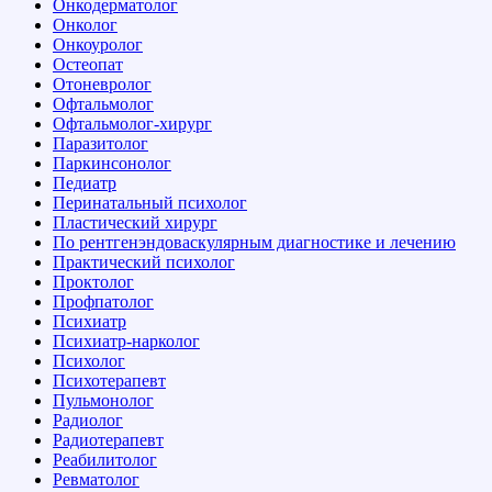
Онкодерматолог
Онколог
Онкоуролог
Остеопат
Отоневролог
Офтальмолог
Офтальмолог-хирург
Паразитолог
Паркинсонолог
Педиатр
Перинатальный психолог
Пластический хирург
По рентгенэндоваскулярным диагностике и лечению
Практический психолог
Проктолог
Профпатолог
Психиатр
Психиатр-нарколог
Психолог
Психотерапевт
Пульмонолог
Радиолог
Радиотерапевт
Реабилитолог
Ревматолог