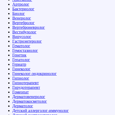
Артролог
Бактериолог
Биолог
Венеролог
Вертебролог
Вертеброневролог
Вестибулолог
Вирусолог
Гастроэнтеролог
Гематолог
Гемостазиолог
Генетик
Гепатолог
Гериатр
Гинеколог
Гинеколог-эндокринолог
Гипнолог
Гипнотерапевт
Гирудотерапевт
Гомеопат
Дерматовенеролог
Дерматокосметолог
Дерматолог
Детский аллерголог-иммунолог