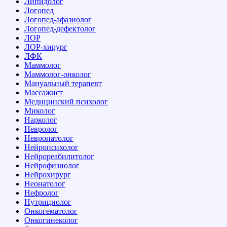
Липидолог
Логопед
Логопед-афазиолог
Логопед-дефектолог
ЛОР
ЛОР-хирург
ЛФК
Маммолог
Маммолог-онколог
Мануальный терапевт
Массажист
Медицинский психолог
Миколог
Нарколог
Невролог
Невропатолог
Нейропсихолог
Нейрореабилитолог
Нейрофизиолог
Нейрохирург
Неонатолог
Нефролог
Нутрициолог
Онкогематолог
Онкогинеколог