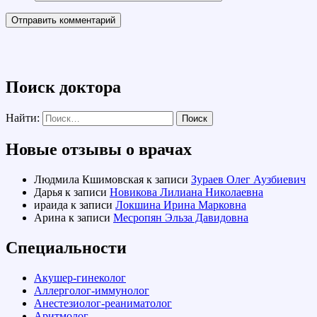
Поиск доктора
Найти:
Новые отзывы о врачах
Людмила Кшимовская
к записи
Зураев Олег Аузбиевич
Дарья
к записи
Новикова Лилиана Николаевна
ираида
к записи
Локшина Ирина Марковна
Арина
к записи
Месропян Эльза Давидовна
Специальности
Акушер-гинеколог
Аллерголог-иммунолог
Анестезиолог-реаниматолог
Аритмолог