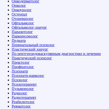
Онкодерматолог
Онколог
Онкоуролог
Остеопат
Отоневролог
Офтальмолог
Офтальмолог-хирург
Паразитолог
Паркинсонолог
Педиатр
Перинатальный психолог
Пластический хирург
По рентгенэндоваскулярным диагностике и лечению
Практический психолог
Проктолог
Профпатолог
Психиатр
Психиатр-нарколог
Психолог
Психотерапевт
Пульмонолог
Радиолог
Радиотерапевт
Реабилитолог
Ревматолог