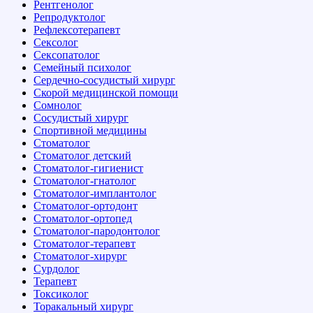
Рентгенолог
Репродуктолог
Рефлексотерапевт
Сексолог
Сексопатолог
Семейный психолог
Сердечно-сосудистый хирург
Скорой медицинской помощи
Сомнолог
Сосудистый хирург
Спортивной медицины
Стоматолог
Стоматолог детский
Стоматолог-гигиенист
Стоматолог-гнатолог
Стоматолог-имплантолог
Стоматолог-ортодонт
Стоматолог-ортопед
Стоматолог-пародонтолог
Стоматолог-терапевт
Стоматолог-хирург
Сурдолог
Терапевт
Токсиколог
Торакальный хирург