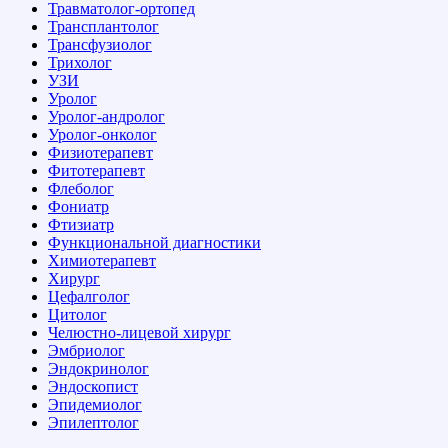
Травматолог-ортопед
Трансплантолог
Трансфузиолог
Трихолог
УЗИ
Уролог
Уролог-андролог
Уролог-онколог
Физиотерапевт
Фитотерапевт
Флеболог
Фониатр
Фтизиатр
Функциональной диагностики
Химиотерапевт
Хирург
Цефалголог
Цитолог
Челюстно-лицевой хирург
Эмбриолог
Эндокринолог
Эндоскопист
Эпидемиолог
Эпилептолог