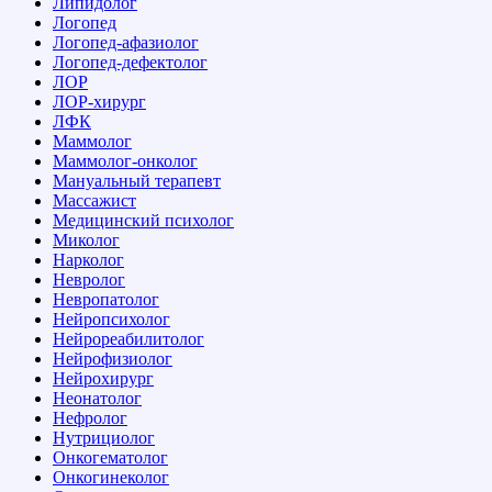
Липидолог
Логопед
Логопед-афазиолог
Логопед-дефектолог
ЛОР
ЛОР-хирург
ЛФК
Маммолог
Маммолог-онколог
Мануальный терапевт
Массажист
Медицинский психолог
Миколог
Нарколог
Невролог
Невропатолог
Нейропсихолог
Нейрореабилитолог
Нейрофизиолог
Нейрохирург
Неонатолог
Нефролог
Нутрициолог
Онкогематолог
Онкогинеколог