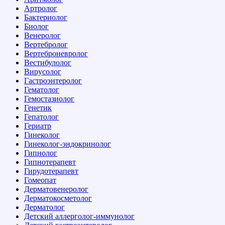
Артролог
Бактериолог
Биолог
Венеролог
Вертебролог
Вертеброневролог
Вестибулолог
Вирусолог
Гастроэнтеролог
Гематолог
Гемостазиолог
Генетик
Гепатолог
Гериатр
Гинеколог
Гинеколог-эндокринолог
Гипнолог
Гипнотерапевт
Гирудотерапевт
Гомеопат
Дерматовенеролог
Дерматокосметолог
Дерматолог
Детский аллерголог-иммунолог