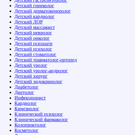
Детский гастроэнтеролог
Детский гинеколог
Детский дерматовенеролог
Детский кардиолог
Детский ЛОР
Детский массажист
Детский невролог
Детский онколог
Детский психиатр
Детский психолог
Детский стоматолог
Детский травматолог-ортопед
Детский уролог
Детский уролог-андролог
Детский хирург
Детский эндокринолог
Диабетолог
Диетолог
Инфекционист
Кардиолог
Кинезиолог
Клинический психолог
Клинический фармаколог
Колопроктолог
Косметолог