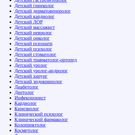
Детский гастроэнтеролог
Детский гинеколог
Детский дерматовенеролог
Детский кардиолог
Детский ЛОР
Детский массажист
Детский невролог
Детский онколог
Детский психиатр
Детский психолог
Детский стоматолог
Детский травматолог-ортопед
Детский уролог
Детский уролог-андролог
Детский хирург
Детский эндокринолог
Диабетолог
Диетолог
Инфекционист
Кардиолог
Кинезиолог
Клинический психолог
Клинический фармаколог
Колопроктолог
Косметолог