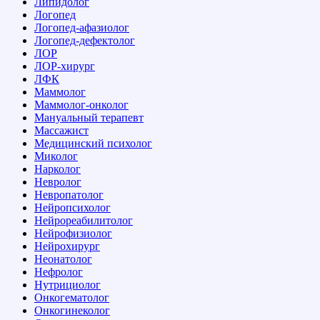
Липидолог
Логопед
Логопед-афазиолог
Логопед-дефектолог
ЛОР
ЛОР-хирург
ЛФК
Маммолог
Маммолог-онколог
Мануальный терапевт
Массажист
Медицинский психолог
Миколог
Нарколог
Невролог
Невропатолог
Нейропсихолог
Нейрореабилитолог
Нейрофизиолог
Нейрохирург
Неонатолог
Нефролог
Нутрициолог
Онкогематолог
Онкогинеколог