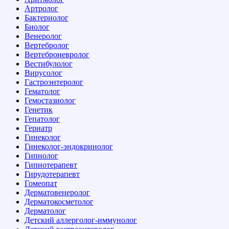
Артролог
Бактериолог
Биолог
Венеролог
Вертебролог
Вертеброневролог
Вестибулолог
Вирусолог
Гастроэнтеролог
Гематолог
Гемостазиолог
Генетик
Гепатолог
Гериатр
Гинеколог
Гинеколог-эндокринолог
Гипнолог
Гипнотерапевт
Гирудотерапевт
Гомеопат
Дерматовенеролог
Дерматокосметолог
Дерматолог
Детский аллерголог-иммунолог