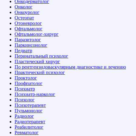
Онкодерматолог
Онколог
Онкоуролог
Остеопат
Отоневролог
Офтальмолог
Офтальмолог-хирург
Паразитолог
Паркинсонолог
Педиатр
Перинатальный психолог
Пластический хирург
По рентгенэндоваскулярным диагностике и лечению
Практический психолог
Проктолог
Профпатолог
Психиатр
Психиатр-нарколог
Психолог
Психотерапевт
Пульмонолог
Радиолог
Радиотерапевт
Реабилитолог
Ревматолог