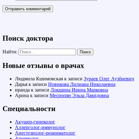
Поиск доктора
Найти:
Новые отзывы о врачах
Людмила Кшимовская
к записи
Зураев Олег Аузбиевич
Дарья
к записи
Новикова Лилиана Николаевна
ираида
к записи
Локшина Ирина Марковна
Арина
к записи
Месропян Эльза Давидовна
Специальности
Акушер-гинеколог
Аллерголог-иммунолог
Анестезиолог-реаниматолог
Аритмолог