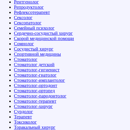
Рентгенолог
Репродуктолог
Рефлексотерапевт
Сексолог
Сексопатолог
Семейный психолог
Сердечно-сосудистый хирург
Скорой медицинской помощи
Сомнолог
Сосудистый хирург
Спортивной медицины
Стоматолог
Стоматолог детский
Стоматолог-гигиенист
Стоматолог-гнатолог
Стоматолог-имплантолог
Стоматолог-ортодонт
Стоматолог-ортопед
Стоматолог-пародонтолог
Стоматолог-терапевт
Стоматолог-хирург
Сурдолог
Терапевт
Токсиколог
Торакальный хирург