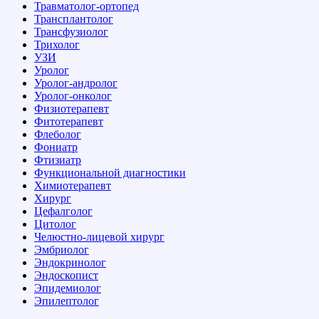
Травматолог-ортопед
Трансплантолог
Трансфузиолог
Трихолог
УЗИ
Уролог
Уролог-андролог
Уролог-онколог
Физиотерапевт
Фитотерапевт
Флеболог
Фониатр
Фтизиатр
Функциональной диагностики
Химиотерапевт
Хирург
Цефалголог
Цитолог
Челюстно-лицевой хирург
Эмбриолог
Эндокринолог
Эндоскопист
Эпидемиолог
Эпилептолог