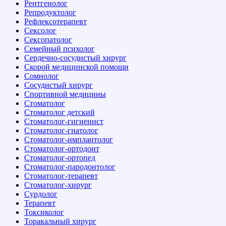
Рентгенолог
Репродуктолог
Рефлексотерапевт
Сексолог
Сексопатолог
Семейный психолог
Сердечно-сосудистый хирург
Скорой медицинской помощи
Сомнолог
Сосудистый хирург
Спортивной медицины
Стоматолог
Стоматолог детский
Стоматолог-гигиенист
Стоматолог-гнатолог
Стоматолог-имплантолог
Стоматолог-ортодонт
Стоматолог-ортопед
Стоматолог-пародонтолог
Стоматолог-терапевт
Стоматолог-хирург
Сурдолог
Терапевт
Токсиколог
Торакальный хирург