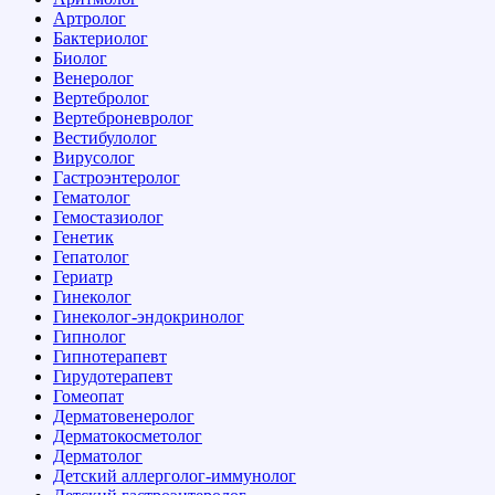
Артролог
Бактериолог
Биолог
Венеролог
Вертебролог
Вертеброневролог
Вестибулолог
Вирусолог
Гастроэнтеролог
Гематолог
Гемостазиолог
Генетик
Гепатолог
Гериатр
Гинеколог
Гинеколог-эндокринолог
Гипнолог
Гипнотерапевт
Гирудотерапевт
Гомеопат
Дерматовенеролог
Дерматокосметолог
Дерматолог
Детский аллерголог-иммунолог