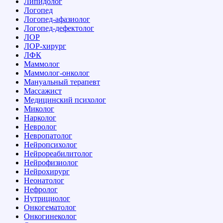
Липидолог
Логопед
Логопед-афазиолог
Логопед-дефектолог
ЛОР
ЛОР-хирург
ЛФК
Маммолог
Маммолог-онколог
Мануальный терапевт
Массажист
Медицинский психолог
Миколог
Нарколог
Невролог
Невропатолог
Нейропсихолог
Нейрореабилитолог
Нейрофизиолог
Нейрохирург
Неонатолог
Нефролог
Нутрициолог
Онкогематолог
Онкогинеколог