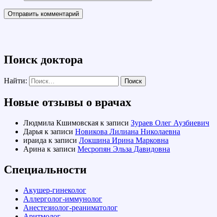
Поиск доктора
Найти:
Новые отзывы о врачах
Людмила Кшимовская
к записи
Зураев Олег Аузбиевич
Дарья
к записи
Новикова Лилиана Николаевна
ираида
к записи
Локшина Ирина Марковна
Арина
к записи
Месропян Эльза Давидовна
Специальности
Акушер-гинеколог
Аллерголог-иммунолог
Анестезиолог-реаниматолог
Аритмолог