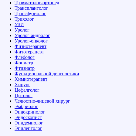
Травматолог-ортопед
Трансплантолог
Трансфузиолог
Трихолог
УЗИ
Уролог
Уролог-андролог
Уролог-онколог
Физиотерапевт
Фитотерапевт
Флеболог
Фониатр
Фтизиатр
Функциональной диагностики
Химиотерапевт
Хирург
Цефалголог
Цитолог
Челюстно-лицевой хирург
Эмбриолог
Эндокринолог
Эндоскопист
Эпидемиолог
Эпилептолог