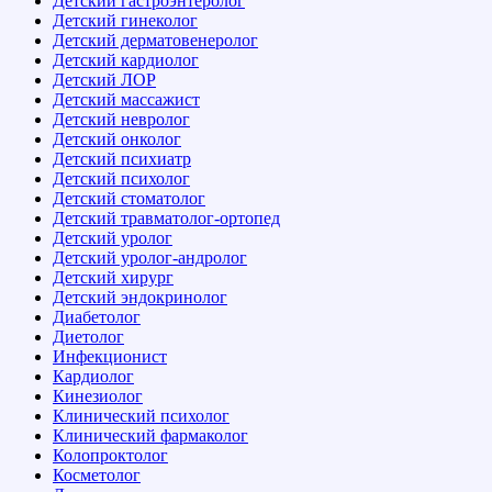
Детский гастроэнтеролог
Детский гинеколог
Детский дерматовенеролог
Детский кардиолог
Детский ЛОР
Детский массажист
Детский невролог
Детский онколог
Детский психиатр
Детский психолог
Детский стоматолог
Детский травматолог-ортопед
Детский уролог
Детский уролог-андролог
Детский хирург
Детский эндокринолог
Диабетолог
Диетолог
Инфекционист
Кардиолог
Кинезиолог
Клинический психолог
Клинический фармаколог
Колопроктолог
Косметолог