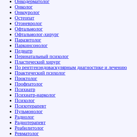
Онкодерматолог
Онколог
Онкоуролог
Остеопат
Отоневролог
Офтальмолог
Офтальмолог-хирург
Паразитолог
Паркинсонолог
Педиатр
Перинатальный психолог
Пластический хирург
По рентгенэндоваскулярным диагностике и лечению
Практический психолог
Проктолог
Профпатолог
Психиатр
Психиатр-нарколог
Психолог
Психотерапевт
Пульмонолог
Радиолог
Радиотерапевт
Реабилитолог
Ревматолог