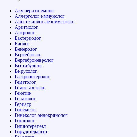
Акушер-гинеколог
Аллерголог-иммунолог
Анестезиолог-реаниматолог
Аритмолог
Артролог
Бактериолог
Биолог
Венеролог
Вертебролог
Вертеброневролог
Вестибулолог
Вирусолог
Гастроэнтеролог
Гематолог
Гемостазиолог
Генетик
Гепатолог
Гериатр
Гинеколог
Гинеколог-эндокринолог
Гипнолог
Гипнотерапевт
Гирудотерапевт