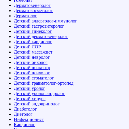
Гомеопат
Дерматовенеролог
Дерматокосметолог
Дерматолог
Детский аллерголог-иммунолог
Детский гастроэнтеролог
Детский гинеколог
Детский дерматовенеролог
Детский кардиолог
Детский ЛОР
Детский массажист
Детский невролог
Детский онколог
Детский психиатр
Детский психолог
Детский стоматолог
Детский травматолог-ортопед
Детский уролог
Детский уролог-андролог
Детский хирург
Детский эндокринолог
Диабетолог
Диетолог
Инфекционист
Кардиолог