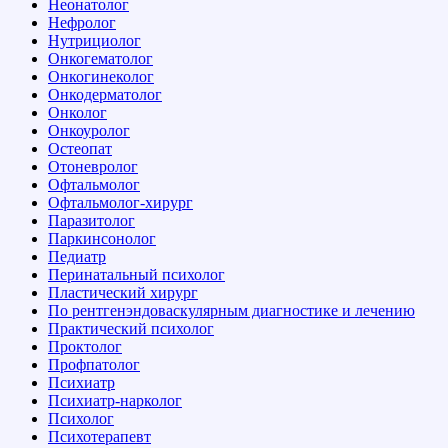
Неонатолог
Нефролог
Нутрициолог
Онкогематолог
Онкогинеколог
Онкодерматолог
Онколог
Онкоуролог
Остеопат
Отоневролог
Офтальмолог
Офтальмолог-хирург
Паразитолог
Паркинсонолог
Педиатр
Перинатальный психолог
Пластический хирург
По рентгенэндоваскулярным диагностике и лечению
Практический психолог
Проктолог
Профпатолог
Психиатр
Психиатр-нарколог
Психолог
Психотерапевт