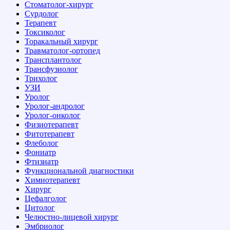
Стоматолог-хирург
Сурдолог
Терапевт
Токсиколог
Торакальный хирург
Травматолог-ортопед
Трансплантолог
Трансфузиолог
Трихолог
УЗИ
Уролог
Уролог-андролог
Уролог-онколог
Физиотерапевт
Фитотерапевт
Флеболог
Фониатр
Фтизиатр
Функциональной диагностики
Химиотерапевт
Хирург
Цефалголог
Цитолог
Челюстно-лицевой хирург
Эмбриолог