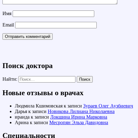
Имя
Email
Поиск доктора
Найти:
Новые отзывы о врачах
Людмила Кшимовская
к записи
Зураев Олег Аузбиевич
Дарья
к записи
Новикова Лилиана Николаевна
ираида
к записи
Локшина Ирина Марковна
Арина
к записи
Месропян Эльза Давидовна
Специальности