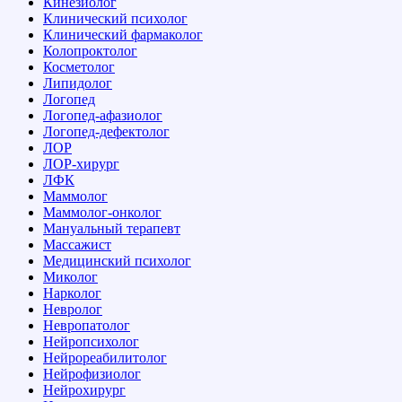
Кинезиолог
Клинический психолог
Клинический фармаколог
Колопроктолог
Косметолог
Липидолог
Логопед
Логопед-афазиолог
Логопед-дефектолог
ЛОР
ЛОР-хирург
ЛФК
Маммолог
Маммолог-онколог
Мануальный терапевт
Массажист
Медицинский психолог
Миколог
Нарколог
Невролог
Невропатолог
Нейропсихолог
Нейрореабилитолог
Нейрофизиолог
Нейрохирург