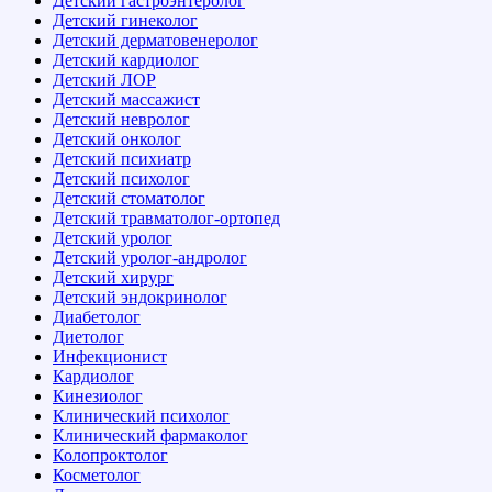
Детский гастроэнтеролог
Детский гинеколог
Детский дерматовенеролог
Детский кардиолог
Детский ЛОР
Детский массажист
Детский невролог
Детский онколог
Детский психиатр
Детский психолог
Детский стоматолог
Детский травматолог-ортопед
Детский уролог
Детский уролог-андролог
Детский хирург
Детский эндокринолог
Диабетолог
Диетолог
Инфекционист
Кардиолог
Кинезиолог
Клинический психолог
Клинический фармаколог
Колопроктолог
Косметолог