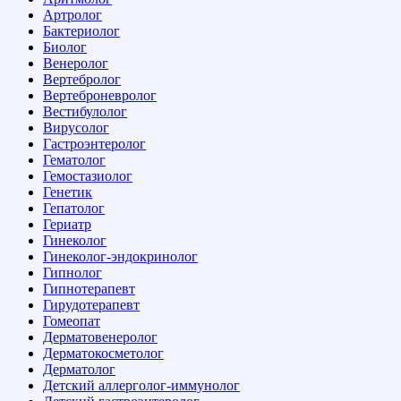
Артролог
Бактериолог
Биолог
Венеролог
Вертебролог
Вертеброневролог
Вестибулолог
Вирусолог
Гастроэнтеролог
Гематолог
Гемостазиолог
Генетик
Гепатолог
Гериатр
Гинеколог
Гинеколог-эндокринолог
Гипнолог
Гипнотерапевт
Гирудотерапевт
Гомеопат
Дерматовенеролог
Дерматокосметолог
Дерматолог
Детский аллерголог-иммунолог