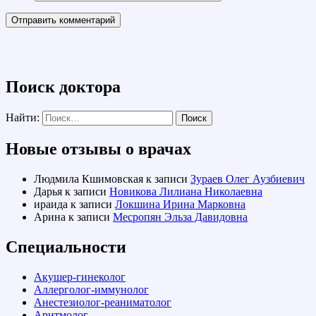
Поиск доктора
Найти:
Новые отзывы о врачах
Людмила Кшимовская
к записи
Зураев Олег Аузбиевич
Дарья
к записи
Новикова Лилиана Николаевна
ираида
к записи
Локшина Ирина Марковна
Арина
к записи
Месропян Эльза Давидовна
Специальности
Акушер-гинеколог
Аллерголог-иммунолог
Анестезиолог-реаниматолог
Аритмолог