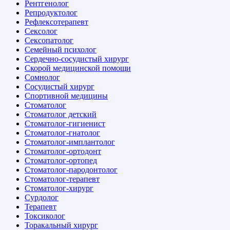
Рентгенолог
Репродуктолог
Рефлексотерапевт
Сексолог
Сексопатолог
Семейный психолог
Сердечно-сосудистый хирург
Скорой медицинской помощи
Сомнолог
Сосудистый хирург
Спортивной медицины
Стоматолог
Стоматолог детский
Стоматолог-гигиенист
Стоматолог-гнатолог
Стоматолог-имплантолог
Стоматолог-ортодонт
Стоматолог-ортопед
Стоматолог-пародонтолог
Стоматолог-терапевт
Стоматолог-хирург
Сурдолог
Терапевт
Токсиколог
Торакальный хирург