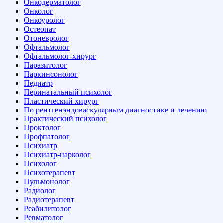
Онкодерматолог
Онколог
Онкоуролог
Остеопат
Отоневролог
Офтальмолог
Офтальмолог-хирург
Паразитолог
Паркинсонолог
Педиатр
Перинатальный психолог
Пластический хирург
По рентгенэндоваскулярным диагностике и лечению
Практический психолог
Проктолог
Профпатолог
Психиатр
Психиатр-нарколог
Психолог
Психотерапевт
Пульмонолог
Радиолог
Радиотерапевт
Реабилитолог
Ревматолог