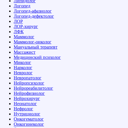
Липидолог
Логопед
Логопед-афазиолог
Логопед-дефектолог
ЛОР
ЛОР-хирург
ЛФК
Маммолог
Маммолог-онколог
Мануальный терапевт
Массажист
Медицинский психолог
Миколог
Нарколог
Невролог
Невропатолог
Нейропсихолог
Нейрореабилитолог
Нейрофизиолог
Нейрохирург
Неонатолог
Нефролог
Нутрициолог
Онкогематолог
Онкогинеколог