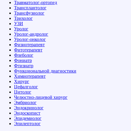
Травматолог-ортопед
Трансплантолог
Трансфузиолог
Трихолог
УЗИ
Уролог
Уролог-андролог
Уролог-онколог
Физиотерапевт
Фитотерапевт
Флеболог
Фониатр
Фтизиатр
Функциональной диагностики
Химиотерапевт
Хирург
Цефалголог
Цитолог
Челюстно-лицевой хирург
Эмбриолог
Эндокринолог
Эндоскопист
Эпидемиолог
Эпилептолог