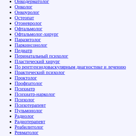
Онкодерматолог
Онколог
Онкоуролог
Остеопат
Отоневролог
Офтальмолог
Офтальмолог-хирург
Паразитолог
Паркинсонолог
Педиатр
Перинатальный психолог
Пластический хирург
По рентгенэндоваскулярным диагностике и лечению
Практический психолог
Проктолог
Профпатолог
Психиатр
Психиатр-нарколог
Психолог
Психотерапевт
Пульмонолог
Радиолог
Радиотерапевт
Реабилитолог
Ревматолог