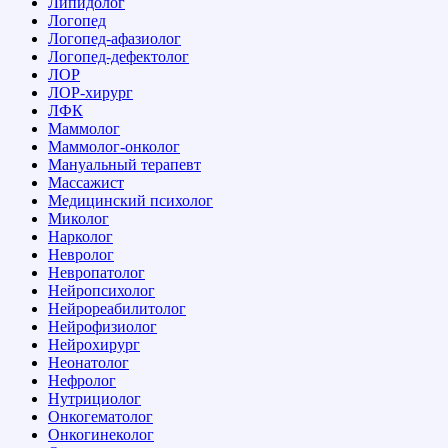
Липидолог
Логопед
Логопед-афазиолог
Логопед-дефектолог
ЛОР
ЛОР-хирург
ЛФК
Маммолог
Маммолог-онколог
Мануальный терапевт
Массажист
Медицинский психолог
Миколог
Нарколог
Невролог
Невропатолог
Нейропсихолог
Нейрореабилитолог
Нейрофизиолог
Нейрохирург
Неонатолог
Нефролог
Нутрициолог
Онкогематолог
Онкогинеколог