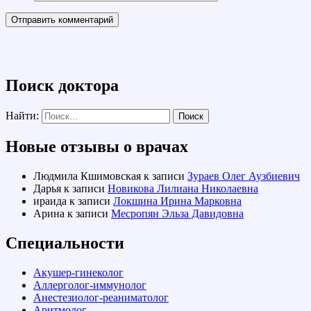
Поиск доктора
Найти:
Новые отзывы о врачах
Людмила Кшимовская
к записи
Зураев Олег Аузбиевич
Дарья
к записи
Новикова Лилиана Николаевна
ираида
к записи
Локшина Ирина Марковна
Арина
к записи
Месропян Эльза Давидовна
Специальности
Акушер-гинеколог
Аллерголог-иммунолог
Анестезиолог-реаниматолог
Аритмолог