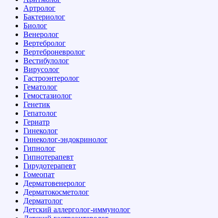
Артролог
Бактериолог
Биолог
Венеролог
Вертебролог
Вертеброневролог
Вестибулолог
Вирусолог
Гастроэнтеролог
Гематолог
Гемостазиолог
Генетик
Гепатолог
Гериатр
Гинеколог
Гинеколог-эндокринолог
Гипнолог
Гипнотерапевт
Гирудотерапевт
Гомеопат
Дерматовенеролог
Дерматокосметолог
Дерматолог
Детский аллерголог-иммунолог