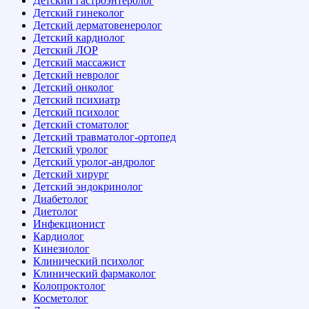
Детский гастроэнтеролог
Детский гинеколог
Детский дерматовенеролог
Детский кардиолог
Детский ЛОР
Детский массажист
Детский невролог
Детский онколог
Детский психиатр
Детский психолог
Детский стоматолог
Детский травматолог-ортопед
Детский уролог
Детский уролог-андролог
Детский хирург
Детский эндокринолог
Диабетолог
Диетолог
Инфекционист
Кардиолог
Кинезиолог
Клинический психолог
Клинический фармаколог
Колопроктолог
Косметолог