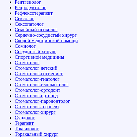
Рентгенолог
Репродуктолог
Рефлексотерапевт
Сексолог
Сексопатолог
Семейный психолог
Сердечно-сосудистый хирург
Скорой медицинской помощи
Сомнолог
Сосудистый хирург
Спортивной медицины
Стоматолог
Стоматолог детский
Стоматолог-гигиенист
Стоматолог-гнатолог
Стоматолог-имплантолог
Стоматолог-ортодонт
Стоматолог-ортопед
Стоматолог-пародонтолог
Стоматолог-терапевт
Стоматолог-хирург
Сурдолог
Терапевт
Токсиколог
Торакальный хирург