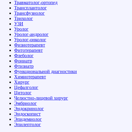
Травматолог-ортопед
Трансплантолог
Трансфузиолог
Трихолог
УЗИ
Уролог
Уролог-андролог
Уролог-онколог
Физиотерапевт
Фитотерапевт
Флеболог
Фониатр
Фтизиатр
Функциональной диагностики
Химиотерапевт
Хирург
Цефалголог
Цитолог
Челюстно-лицевой хирург
Эмбриолог
Эндокринолог
Эндоскопист
Эпидемиолог
Эпилептолог