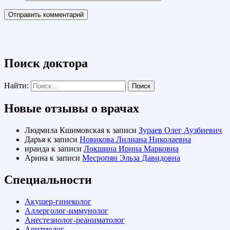
Поиск доктора
Найти:
Новые отзывы о врачах
Людмила Кшимовская
к записи
Зураев Олег Аузбиевич
Дарья
к записи
Новикова Лилиана Николаевна
ираида
к записи
Локшина Ирина Марковна
Арина
к записи
Месропян Эльза Давидовна
Специальности
Акушер-гинеколог
Аллерголог-иммунолог
Анестезиолог-реаниматолог
Аритмолог