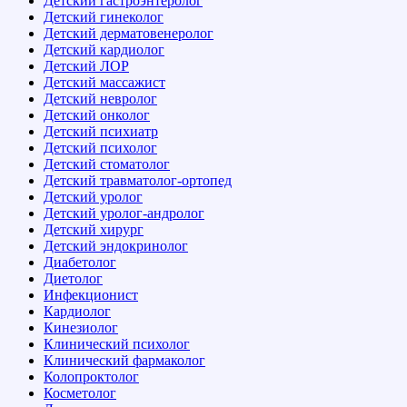
Детский гастроэнтеролог
Детский гинеколог
Детский дерматовенеролог
Детский кардиолог
Детский ЛОР
Детский массажист
Детский невролог
Детский онколог
Детский психиатр
Детский психолог
Детский стоматолог
Детский травматолог-ортопед
Детский уролог
Детский уролог-андролог
Детский хирург
Детский эндокринолог
Диабетолог
Диетолог
Инфекционист
Кардиолог
Кинезиолог
Клинический психолог
Клинический фармаколог
Колопроктолог
Косметолог