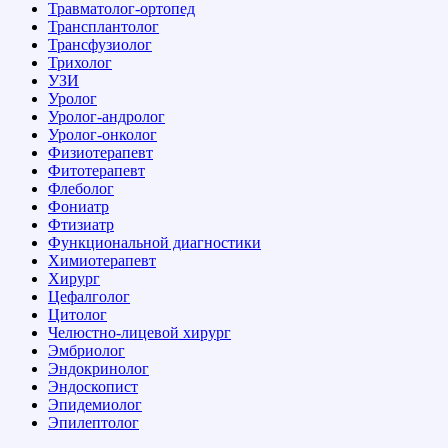
Травматолог-ортопед
Трансплантолог
Трансфузиолог
Трихолог
УЗИ
Уролог
Уролог-андролог
Уролог-онколог
Физиотерапевт
Фитотерапевт
Флеболог
Фониатр
Фтизиатр
Функциональной диагностики
Химиотерапевт
Хирург
Цефалголог
Цитолог
Челюстно-лицевой хирург
Эмбриолог
Эндокринолог
Эндоскопист
Эпидемиолог
Эпилептолог