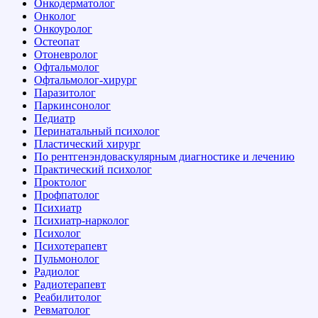
Онкодерматолог
Онколог
Онкоуролог
Остеопат
Отоневролог
Офтальмолог
Офтальмолог-хирург
Паразитолог
Паркинсонолог
Педиатр
Перинатальный психолог
Пластический хирург
По рентгенэндоваскулярным диагностике и лечению
Практический психолог
Проктолог
Профпатолог
Психиатр
Психиатр-нарколог
Психолог
Психотерапевт
Пульмонолог
Радиолог
Радиотерапевт
Реабилитолог
Ревматолог