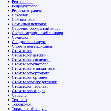
Рентгенолог
Репродуктолог
Рефлексотерапевт
Сексолог
Сексопатолог
Семейный психолог
Сердечно-сосудистый хирург
Скорой медицинской помощи
Сомнолог
Сосудистый хирург
Спортивной медицины
Стоматолог
Стоматолог детский
Стоматолог-гигиенист
Стоматолог-гнатолог
Стоматолог-имплантолог
Стоматолог-ортодонт
Стоматолог-ортопед
Стоматолог-пародонтолог
Стоматолог-терапевт
Стоматолог-хирург
Сурдолог
Терапевт
Токсиколог
Торакальный хирург