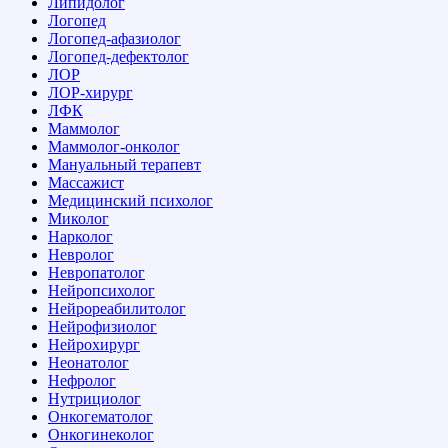
Липидолог
Логопед
Логопед-афазиолог
Логопед-дефектолог
ЛОР
ЛОР-хирург
ЛФК
Маммолог
Маммолог-онколог
Мануальный терапевт
Массажист
Медицинский психолог
Миколог
Нарколог
Невролог
Невропатолог
Нейропсихолог
Нейрореабилитолог
Нейрофизиолог
Нейрохирург
Неонатолог
Нефролог
Нутрициолог
Онкогематолог
Онкогинеколог