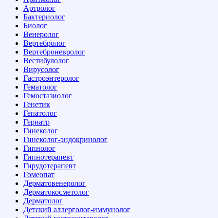
Артролог
Бактериолог
Биолог
Венеролог
Вертебролог
Вертеброневролог
Вестибулолог
Вирусолог
Гастроэнтеролог
Гематолог
Гемостазиолог
Генетик
Гепатолог
Гериатр
Гинеколог
Гинеколог-эндокринолог
Гипнолог
Гипнотерапевт
Гирудотерапевт
Гомеопат
Дерматовенеролог
Дерматокосметолог
Дерматолог
Детский аллерголог-иммунолог