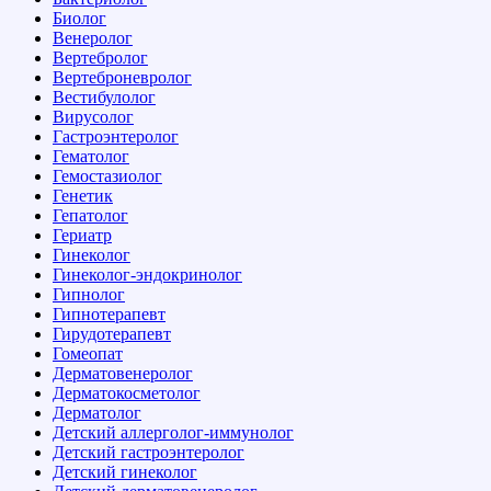
Биолог
Венеролог
Вертебролог
Вертеброневролог
Вестибулолог
Вирусолог
Гастроэнтеролог
Гематолог
Гемостазиолог
Генетик
Гепатолог
Гериатр
Гинеколог
Гинеколог-эндокринолог
Гипнолог
Гипнотерапевт
Гирудотерапевт
Гомеопат
Дерматовенеролог
Дерматокосметолог
Дерматолог
Детский аллерголог-иммунолог
Детский гастроэнтеролог
Детский гинеколог