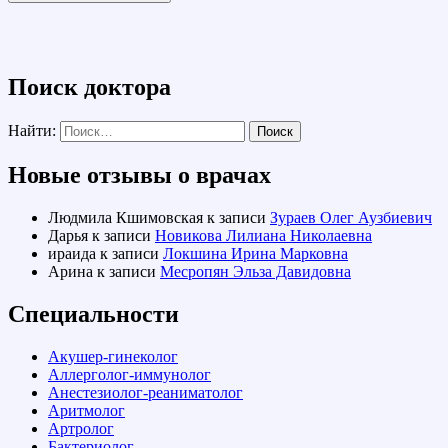
Поиск доктора
Найти:
Новые отзывы о врачах
Людмила Кшимовская
к записи
Зураев Олег Аузбиевич
Дарья
к записи
Новикова Лилиана Николаевна
ираида
к записи
Локшина Ирина Марковна
Арина
к записи
Месропян Эльза Давидовна
Специальности
Акушер-гинеколог
Аллерголог-иммунолог
Анестезиолог-реаниматолог
Аритмолог
Артролог
Бактериолог