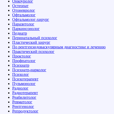
Онкоуролог
Остеопат
Отоневролог
Офтальмолог
Офтальмолог-хирург
Паразитолог
Паркинсонолог
Педиатр
Перинатальный психолог
Пластический хирург
По рентгенэндоваскулярным диагностике и лечению
Практический психолог
Проктолог
Профпатолог
Психиатр
Психиатр-нарколог
Психолог
Психотерапевт
Пульмонолог
Радиолог
Радиотерапевт
Реабилитолог
Ревматолог
Рентгенолог
Репродуктолог