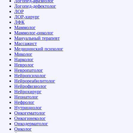
Логопед-афазиолог
Логопед-дефектолог
ЛОР
ЛОР-хирург
ЛФК
Маммолог
Маммолог-онколог
Мануальный терапевт
Массажист
Медицинский психолог
Миколог
Нарколог
Невролог
Невропатолог
Нейропсихолог
Нейрореабилитолог
Нейрофизиолог
Нейрохирург
Неонатолог
Нефролог
Нутрициолог
Онкогематолог
Онкогинеколог
Онкодерматолог
Онколог