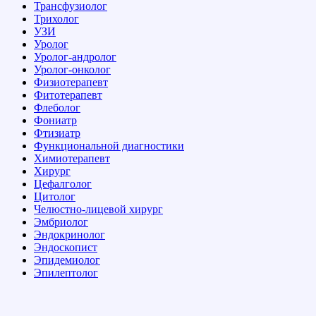
Трансфузиолог
Трихолог
УЗИ
Уролог
Уролог-андролог
Уролог-онколог
Физиотерапевт
Фитотерапевт
Флеболог
Фониатр
Фтизиатр
Функциональной диагностики
Химиотерапевт
Хирург
Цефалголог
Цитолог
Челюстно-лицевой хирург
Эмбриолог
Эндокринолог
Эндоскопист
Эпидемиолог
Эпилептолог