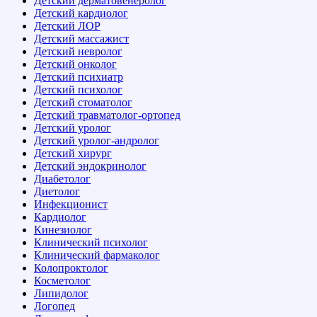
Детский дерматовенеролог
Детский кардиолог
Детский ЛОР
Детский массажист
Детский невролог
Детский онколог
Детский психиатр
Детский психолог
Детский стоматолог
Детский травматолог-ортопед
Детский уролог
Детский уролог-андролог
Детский хирург
Детский эндокринолог
Диабетолог
Диетолог
Инфекционист
Кардиолог
Кинезиолог
Клинический психолог
Клинический фармаколог
Колопроктолог
Косметолог
Липидолог
Логопед