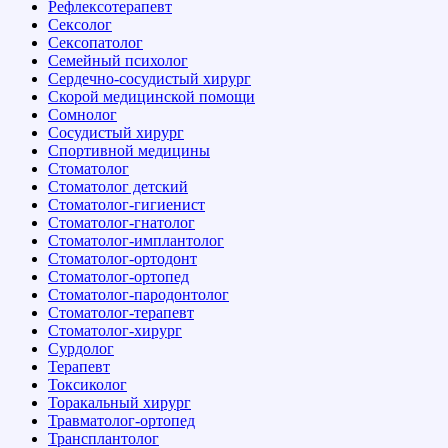
Рефлексотерапевт
Сексолог
Сексопатолог
Семейный психолог
Сердечно-сосудистый хирург
Скорой медицинской помощи
Сомнолог
Сосудистый хирург
Спортивной медицины
Стоматолог
Стоматолог детский
Стоматолог-гигиенист
Стоматолог-гнатолог
Стоматолог-имплантолог
Стоматолог-ортодонт
Стоматолог-ортопед
Стоматолог-пародонтолог
Стоматолог-терапевт
Стоматолог-хирург
Сурдолог
Терапевт
Токсиколог
Торакальный хирург
Травматолог-ортопед
Трансплантолог