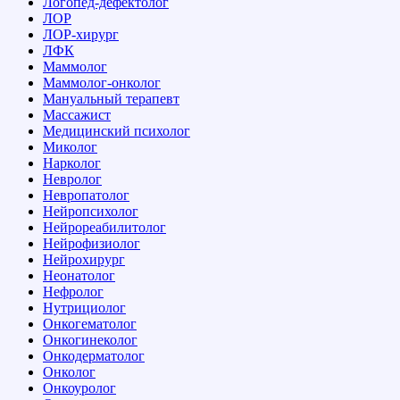
Логопед-дефектолог
ЛОР
ЛОР-хирург
ЛФК
Маммолог
Маммолог-онколог
Мануальный терапевт
Массажист
Медицинский психолог
Миколог
Нарколог
Невролог
Невропатолог
Нейропсихолог
Нейрореабилитолог
Нейрофизиолог
Нейрохирург
Неонатолог
Нефролог
Нутрициолог
Онкогематолог
Онкогинеколог
Онкодерматолог
Онколог
Онкоуролог