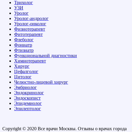
Трихолог
УЗИ
Уролог
Уролог-андролог
Уролог-онколог
Физиотерапевт
Фитотерапевт
Флеболог
Фониатр
Фтизиатр
Функциональной диагностики
Химиотерапевт
Хирург
Цефалголог
Цитолог
Челюстно-лицевой хирург
Эмбриолог
Эндокринолог
Эндоскопист
Эпидемиолог
Эпилептолог
Copyright © 2020 Все врачи Москвы. Отзывы о врачах города