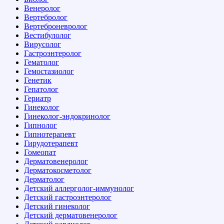
Венеролог
Вертебролог
Вертеброневролог
Вестибулолог
Вирусолог
Гастроэнтеролог
Гематолог
Гемостазиолог
Генетик
Гепатолог
Гериатр
Гинеколог
Гинеколог-эндокринолог
Гипнолог
Гипнотерапевт
Гирудотерапевт
Гомеопат
Дерматовенеролог
Дерматокосметолог
Дерматолог
Детский аллерголог-иммунолог
Детский гастроэнтеролог
Детский гинеколог
Детский дерматовенеролог