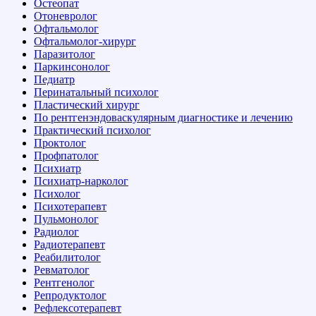
Остеопат
Отоневролог
Офтальмолог
Офтальмолог-хирург
Паразитолог
Паркинсонолог
Педиатр
Перинатальный психолог
Пластический хирург
По рентгенэндоваскулярным диагностике и лечению
Практический психолог
Проктолог
Профпатолог
Психиатр
Психиатр-нарколог
Психолог
Психотерапевт
Пульмонолог
Радиолог
Радиотерапевт
Реабилитолог
Ревматолог
Рентгенолог
Репродуктолог
Рефлексотерапевт