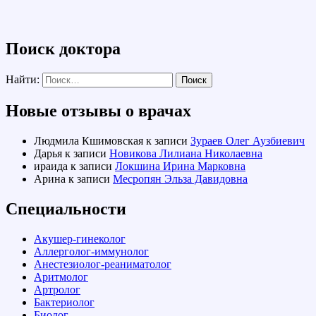
Поиск доктора
Найти:
Новые отзывы о врачах
Людмила Кшимовская
к записи
Зураев Олег Аузбиевич
Дарья
к записи
Новикова Лилиана Николаевна
ираида
к записи
Локшина Ирина Марковна
Арина
к записи
Месропян Эльза Давидовна
Специальности
Акушер-гинеколог
Аллерголог-иммунолог
Анестезиолог-реаниматолог
Аритмолог
Артролог
Бактериолог
Биолог