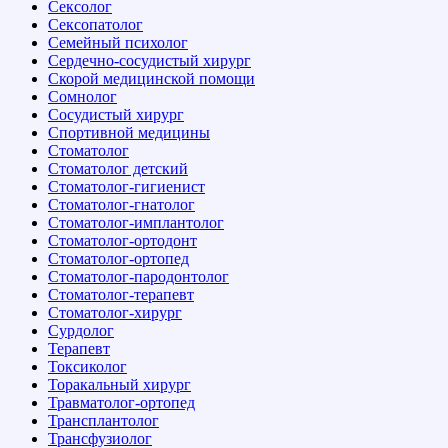
Сексолог
Сексопатолог
Семейный психолог
Сердечно-сосудистый хирург
Скорой медицинской помощи
Сомнолог
Сосудистый хирург
Спортивной медицины
Стоматолог
Стоматолог детский
Стоматолог-гигиенист
Стоматолог-гнатолог
Стоматолог-имплантолог
Стоматолог-ортодонт
Стоматолог-ортопед
Стоматолог-пародонтолог
Стоматолог-терапевт
Стоматолог-хирург
Сурдолог
Терапевт
Токсиколог
Торакальный хирург
Травматолог-ортопед
Трансплантолог
Трансфузиолог