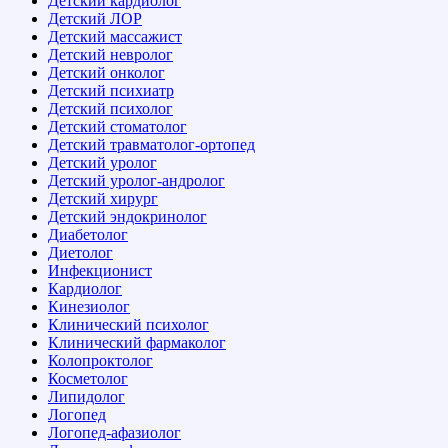
Детский кардиолог
Детский ЛОР
Детский массажист
Детский невролог
Детский онколог
Детский психиатр
Детский психолог
Детский стоматолог
Детский травматолог-ортопед
Детский уролог
Детский уролог-андролог
Детский хирург
Детский эндокринолог
Диабетолог
Диетолог
Инфекционист
Кардиолог
Кинезиолог
Клинический психолог
Клинический фармаколог
Колопроктолог
Косметолог
Липидолог
Логопед
Логопед-афазиолог