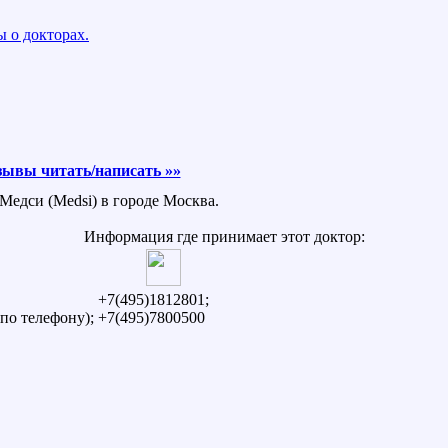
 о докторах.
зывы читать/написать »»
Медси (Medsi) в городе Москва.
Информация где принимает этот доктор:
+7(495)1812801;
по телефону);
+7(495)7800500