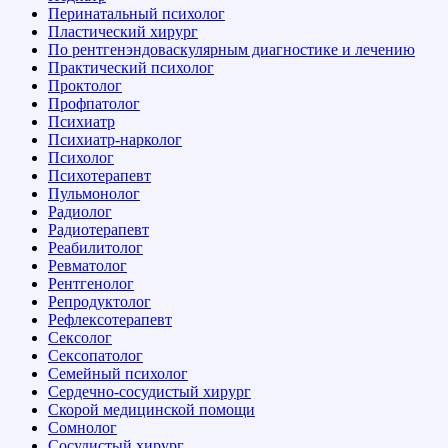
Перинатальный психолог
Пластический хирург
По рентгенэндоваскулярным диагностике и лечению
Практический психолог
Проктолог
Профпатолог
Психиатр
Психиатр-нарколог
Психолог
Психотерапевт
Пульмонолог
Радиолог
Радиотерапевт
Реабилитолог
Ревматолог
Рентгенолог
Репродуктолог
Рефлексотерапевт
Сексолог
Сексопатолог
Семейный психолог
Сердечно-сосудистый хирург
Скорой медицинской помощи
Сомнолог
Сосудистый хирург