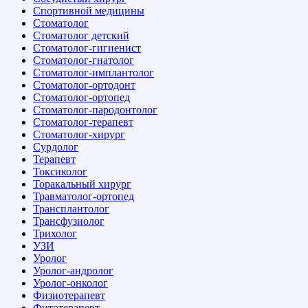
Спортивной медицины
Стоматолог
Стоматолог детский
Стоматолог-гигиенист
Стоматолог-гнатолог
Стоматолог-имплантолог
Стоматолог-ортодонт
Стоматолог-ортопед
Стоматолог-пародонтолог
Стоматолог-терапевт
Стоматолог-хирург
Сурдолог
Терапевт
Токсиколог
Торакальный хирург
Травматолог-ортопед
Трансплантолог
Трансфузиолог
Трихолог
УЗИ
Уролог
Уролог-андролог
Уролог-онколог
Физиотерапевт
Фитотерапевт