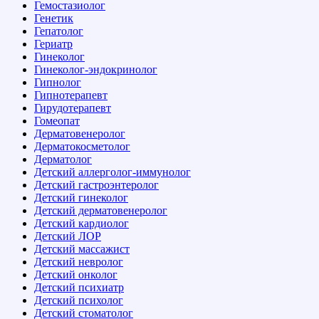
Гемостазиолог
Генетик
Гепатолог
Гериатр
Гинеколог
Гинеколог-эндокринолог
Гипнолог
Гипнотерапевт
Гирудотерапевт
Гомеопат
Дерматовенеролог
Дерматокосметолог
Дерматолог
Детский аллерголог-иммунолог
Детский гастроэнтеролог
Детский гинеколог
Детский дерматовенеролог
Детский кардиолог
Детский ЛОР
Детский массажист
Детский невролог
Детский онколог
Детский психиатр
Детский психолог
Детский стоматолог