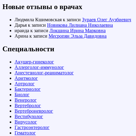
Новые отзывы о врачах
Людмила Кшимовская
к записи
Зураев Олег Аузбиевич
Дарья
к записи
Новикова Лилиана Николаевна
ираида
к записи
Локшина Ирина Марковна
Арина
к записи
Месропян Эльза Давидовна
Специальности
Акушер-гинеколог
Аллерголог-иммунолог
Анестезиолог-реаниматолог
Аритмолог
Артролог
Бактериолог
Биолог
Венеролог
Вертебролог
Вертеброневролог
Вестибулолог
Вирусолог
Гастроэнтеролог
Гематолог