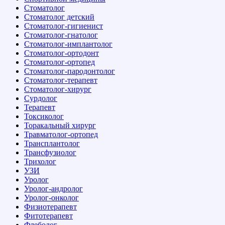
Стоматолог
Стоматолог детский
Стоматолог-гигиенист
Стоматолог-гнатолог
Стоматолог-имплантолог
Стоматолог-ортодонт
Стоматолог-ортопед
Стоматолог-пародонтолог
Стоматолог-терапевт
Стоматолог-хирург
Сурдолог
Терапевт
Токсиколог
Торакальный хирург
Травматолог-ортопед
Трансплантолог
Трансфузиолог
Трихолог
УЗИ
Уролог
Уролог-андролог
Уролог-онколог
Физиотерапевт
Фитотерапевт
Флеболог