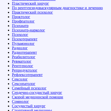
Пластический хирург
По рентгенэндоваскулярным диагностике и лечению
Практический психолог
Проктолог
Профпатолог
Психиатр
Психиатр-нарколог
Психолог
Психотерапевт
Пульмонолог
Радиолог
Радиотерапевт
Реабилитолог
Ревматолог
Рентгенолог
Репродуктолог
Рефлексотерапевт
Сексолог
Сексопатолог
Семейный психолог
Сердечно-сосудистый хирург
Скорой медицинской помощи
Сомнолог
Сосудистый хирург
Спортивной медицины