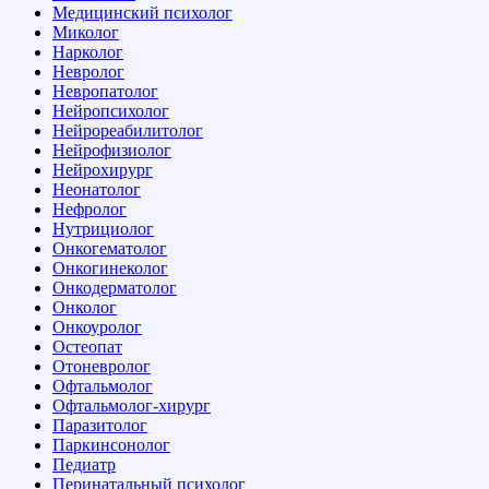
Медицинский психолог
Миколог
Нарколог
Невролог
Невропатолог
Нейропсихолог
Нейрореабилитолог
Нейрофизиолог
Нейрохирург
Неонатолог
Нефролог
Нутрициолог
Онкогематолог
Онкогинеколог
Онкодерматолог
Онколог
Онкоуролог
Остеопат
Отоневролог
Офтальмолог
Офтальмолог-хирург
Паразитолог
Паркинсонолог
Педиатр
Перинатальный психолог