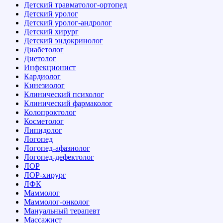
Детский травматолог-ортопед
Детский уролог
Детский уролог-андролог
Детский хирург
Детский эндокринолог
Диабетолог
Диетолог
Инфекционист
Кардиолог
Кинезиолог
Клинический психолог
Клинический фармаколог
Колопроктолог
Косметолог
Липидолог
Логопед
Логопед-афазиолог
Логопед-дефектолог
ЛОР
ЛОР-хирург
ЛФК
Маммолог
Маммолог-онколог
Мануальный терапевт
Массажист