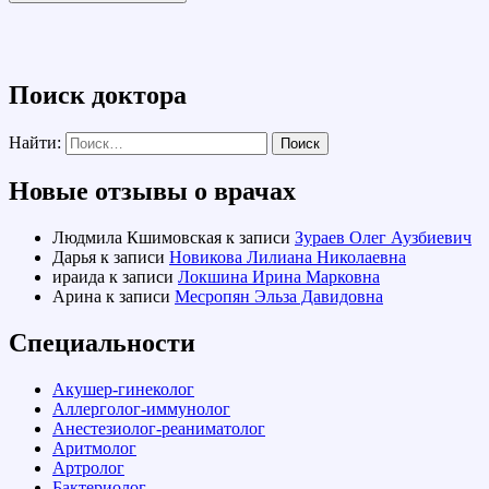
Поиск доктора
Найти:
Новые отзывы о врачах
Людмила Кшимовская
к записи
Зураев Олег Аузбиевич
Дарья
к записи
Новикова Лилиана Николаевна
ираида
к записи
Локшина Ирина Марковна
Арина
к записи
Месропян Эльза Давидовна
Специальности
Акушер-гинеколог
Аллерголог-иммунолог
Анестезиолог-реаниматолог
Аритмолог
Артролог
Бактериолог