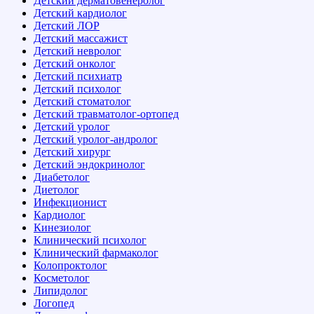
Детский дерматовенеролог
Детский кардиолог
Детский ЛОР
Детский массажист
Детский невролог
Детский онколог
Детский психиатр
Детский психолог
Детский стоматолог
Детский травматолог-ортопед
Детский уролог
Детский уролог-андролог
Детский хирург
Детский эндокринолог
Диабетолог
Диетолог
Инфекционист
Кардиолог
Кинезиолог
Клинический психолог
Клинический фармаколог
Колопроктолог
Косметолог
Липидолог
Логопед