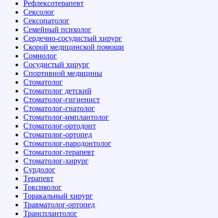
Рефлексотерапевт
Сексолог
Сексопатолог
Семейный психолог
Сердечно-сосудистый хирург
Скорой медицинской помощи
Сомнолог
Сосудистый хирург
Спортивной медицины
Стоматолог
Стоматолог детский
Стоматолог-гигиенист
Стоматолог-гнатолог
Стоматолог-имплантолог
Стоматолог-ортодонт
Стоматолог-ортопед
Стоматолог-пародонтолог
Стоматолог-терапевт
Стоматолог-хирург
Сурдолог
Терапевт
Токсиколог
Торакальный хирург
Травматолог-ортопед
Трансплантолог