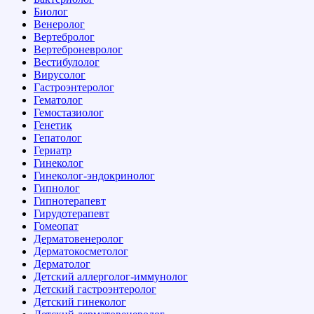
Биолог
Венеролог
Вертебролог
Вертеброневролог
Вестибулолог
Вирусолог
Гастроэнтеролог
Гематолог
Гемостазиолог
Генетик
Гепатолог
Гериатр
Гинеколог
Гинеколог-эндокринолог
Гипнолог
Гипнотерапевт
Гирудотерапевт
Гомеопат
Дерматовенеролог
Дерматокосметолог
Дерматолог
Детский аллерголог-иммунолог
Детский гастроэнтеролог
Детский гинеколог