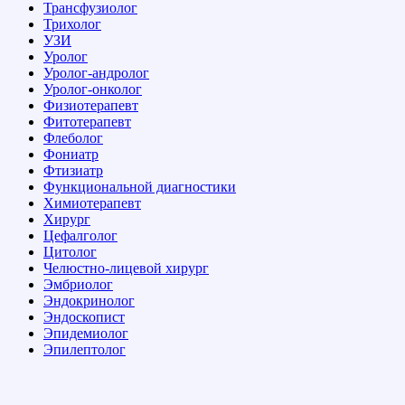
Трансфузиолог
Трихолог
УЗИ
Уролог
Уролог-андролог
Уролог-онколог
Физиотерапевт
Фитотерапевт
Флеболог
Фониатр
Фтизиатр
Функциональной диагностики
Химиотерапевт
Хирург
Цефалголог
Цитолог
Челюстно-лицевой хирург
Эмбриолог
Эндокринолог
Эндоскопист
Эпидемиолог
Эпилептолог