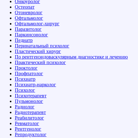
Онкоуролог
Остеопат
Отоневролог
Офтальмолог
Офтальмолог-хирург
Паразитолог
Паркинсонолог
Педиатр
Перинатальный психолог
Пластический хирург
По рентгенэндоваскулярным диагностике и лечению
Практический психолог
Проктолог
Профпатолог
Психиатр
Психиатр-нарколог
Психолог
Психотерапевт
Пульмонолог
Радиолог
Радиотерапевт
Реабилитолог
Ревматолог
Рентгенолог
Репродуктолог