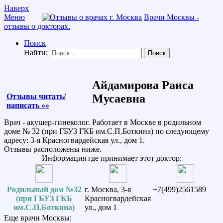
Наверх
Меню
Врачи Москвы -
отзывы о докторах.
Поиск
Найти:
Айдамирова Раиса
Отзывы читать/
Мусаевна
написать »»
Врач - акушер-гинеколог. Работает в Москве в родильном
доме № 32 (при ГБУЗ ГКБ им.С.П.Боткина) по следующему
адресу: 3-я Красногвардейская ул., дом 1.
Отзывы расположены ниже.
Информация где принимает этот доктор:
Родильный дом №32
г. Москва, 3-я
+7(499)2561589
(при ГБУЗ ГКБ
Красногвардейская
им.С.П.Боткина)
ул., дом 1
Еще врачи Москвы: