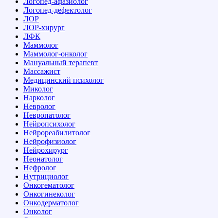
Логопед-афазиолог
Логопед-дефектолог
ЛОР
ЛОР-хирург
ЛФК
Маммолог
Маммолог-онколог
Мануальный терапевт
Массажист
Медицинский психолог
Миколог
Нарколог
Невролог
Невропатолог
Нейропсихолог
Нейрореабилитолог
Нейрофизиолог
Нейрохирург
Неонатолог
Нефролог
Нутрициолог
Онкогематолог
Онкогинеколог
Онкодерматолог
Онколог